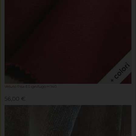
Velluto Pisa ES ignifugo H 140
56,00 €