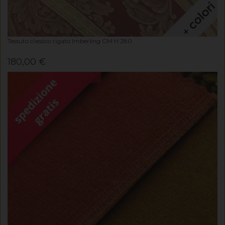
Tessuto classico rigato Imberling GM H 280
180,00 €