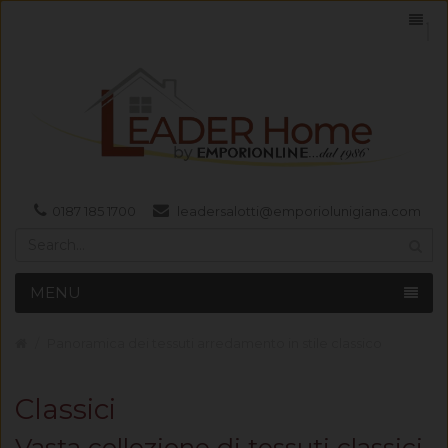
0187 185 1700
leadersalotti@emporiolunigiana.com
MENU
Panoramica dei tessuti arredamento in stile classico
Classici
Vasta collezione di tessuti classici