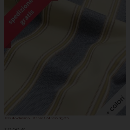
Tessuto classico Estense GM raso rigato