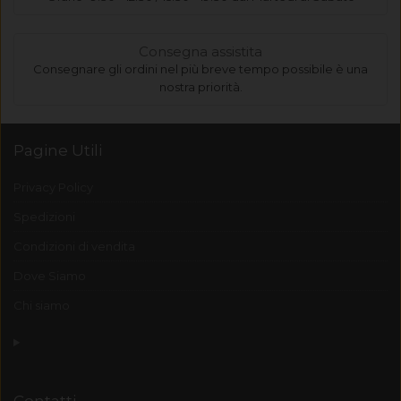
Consegna assistita
Consegnare gli ordini nel più breve tempo possibile è una
nostra priorità.
Pagine Utili
Privacy Policy
Spedizioni
Condizioni di vendita
Dove Siamo
Chi siamo