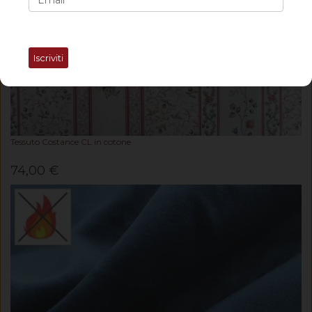
Iscriviti
Tessuto Costance CL in cotone
74,00 €