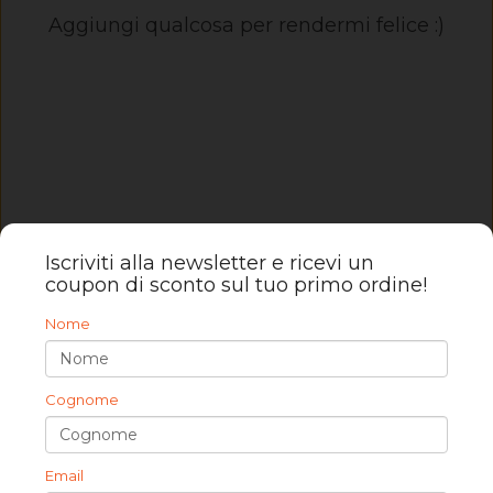
Aggiungi qualcosa per rendermi felice :)
Iscriviti alla newsletter e ricevi un
coupon di sconto sul tuo primo ordine!
Nome
Scrivici
Cognome
Non esitare a contattarci per ogni chiarimento
leadersalotti@emporiolunigiana.com
Email