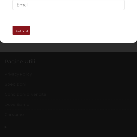
Chiamaci +39 350/0420343
Orario- 9:30 - 12:30 / 15:30 - 19:30 dal Martedì al Sabato
Consegna assistita
Iscriviti
Consegnare gli ordini nel più breve tempo possibile è una
nostra priorità.
Pagine Utili
Privacy Policy
Spedizioni
Condizioni di vendita
Dove Siamo
Chi siamo