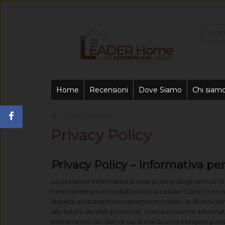
Home
Recensioni
Dove Siamo
Chi siam
Privacy Policy
Privacy Policy
Privacy Policy – Informativa per
La presente informativa è resa ai sensi degli articoli 1
forniti direttamente dall’utente a Leader Salotti Snc n
legalità e trasparenza rispettando i diritti, le libertà f
alla tutela dei dati personali. Con la presente informat
trattamento dei dati di cui la medesima venga in posse