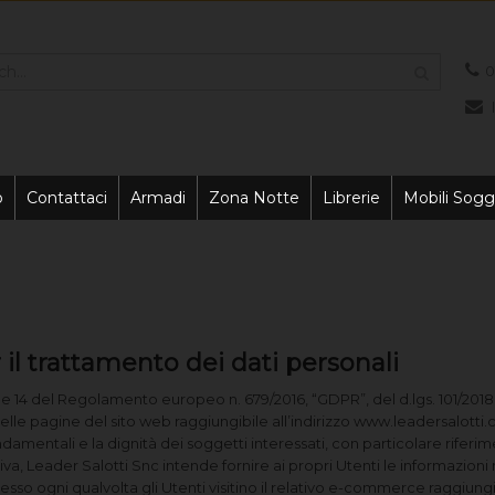
0
o
Contattaci
Armadi
Zona Notte
Librerie
Mobili Sogg
 il trattamento dei dati personali
3 e 14 del Regolamento europeo n. 679/2016, “GDPR”, del d.lgs. 101/2018 e
elle pagine del sito web raggiungibile all’indirizzo www.leadersalotti.
ondamentali e la dignità dei soggetti interessati, con particolare riferimen
iva, Leader Salotti Snc intende fornire ai propri Utenti le informazioni n
sso ogni qualvolta gli Utenti visitino il relativo e-commerce raggiun