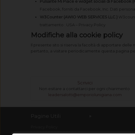
Pulsante Mi Piace e widget sociali di Facebook (
Facebook, forniti da Facebook, Inc. Dati personali
W3Counter (AWIO WEB SERVICES LLC.)
W3counte
trattamento : USA – Privacy Policy
Modifiche alla cookie policy
Il presente sito si riserva la facoltà di apportare dell
pertanto, a visitare periodicamente questa pagina per
Scrivici
Non esitare a contattarci per ogni chiarimento
leadersalotti@emporiolunigiana.com
Pagine Utili
Privacy Policy