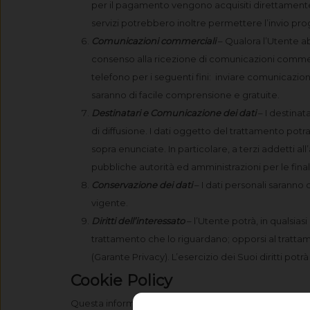
per il pagamento vengono acquisiti direttamente d
servizi potrebbero inoltre permettere l’invio pr
Comunicazioni commerciali
– Qualora l’Utente ab
consenso alla ricezione di comunicazioni commerci
telefono per i seguenti fini: inviare comunicazioni
saranno di facile comprensione e gratuite.
Destinatari e Comunicazione dei dati
– I destinat
di diffusione. I dati oggetto del trattamento pot
sopra enunciate. In particolare, a terzi addetti al
pubbliche autorità ed amministrazioni per le fin
Conservazione dei dati
– I dati personali saranno
vigente.
Diritti dell’interessato
– l’Utente potrà, in qualsias
trattamento che lo riguardano; opporsi al trattamen
(Garante Privacy). L’esercizio dei Suoi diritti potr
Cookie Policy
Questa informativa sull’utilizzo dei cookie sul sito w