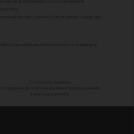
no servizi di interazione con il social network
acy Policy
rsonali raccolti: Cookie e Dati di utilizzo. Luogo del
lato a tali eventuali e future revisioni e si impegna,
Consegna assistita
Consegnare gli ordini nel più breve tempo possibile
è una nostra priorità.