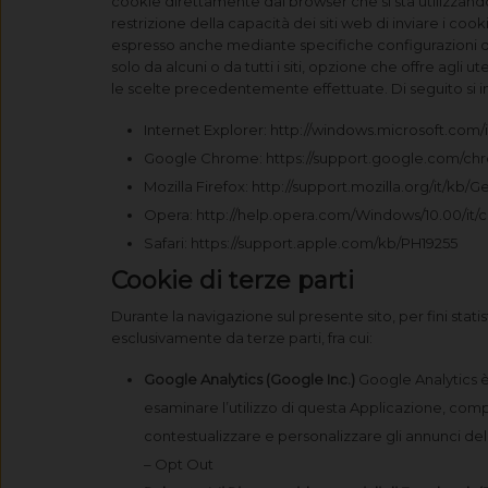
cookie direttamente dal browser che si sta utilizzando, 
restrizione della capacità dei siti web di inviare i co
espresso anche mediante specifiche configurazioni de
solo da alcuni o da tutti i siti, opzione che offre agli
le scelte precedentemente effettuate. Di seguito si ind
Internet Explorer: http://windows.microsoft.com
Google Chrome: https://support.google.com/ch
Mozilla Firefox: http://support.mozilla.org/it/
Opera: http://help.opera.com/Windows/10.00/it/
Safari: https://support.apple.com/kb/PH19255
Cookie di terze parti
Durante la navigazione sul presente sito, per fini statis
esclusivamente da terze parti, fra cui:
Google Analytics (Google Inc.)
Google Analytics è 
esaminare l’utilizzo di questa Applicazione, compi
contestualizzare e personalizzare gli annunci del 
– Opt Out