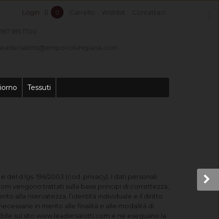
Login
0
Carrello
Wishlist
Contattaci
187 185 1700
leadersalotti@emporiolunigiana.com
iorno
Tessuti
 del d.lgs. 196/2003 (cod. privacy). I dati personali
com vengono trattati sulla base principi di correttezza,
to alla riservatezza, l’identità individuale e il diritto
ecessarie in merito alle finalità e alle modalità di
gibile sul sito www.leadersalotti.com e ne eseguano la