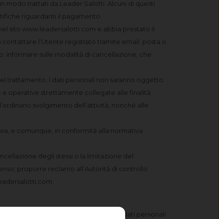
 modo trattati da Leader Salotti. Alcuni di questi
tifiche riguardanti il pagamento
el sito www.leadersalotti.com e abbia prestato il
contattare l’Utente registrato tramite email, posta o
ito; informare sulle modalità di cancellazione, che
 del trattamento. I dati personali non saranno oggetto
e operative strettamente collegate alle finalità
l’ordinario svolgimento dell’attività, nonché alle
opra, e comunque, in conformità alla normativa
ncellazione degli stessi o la limitazione del
nsenso; proporre reclamo all’Autorità di controllo
@leadersalotti.com.
ento del Garante per la protezione dei dati personali