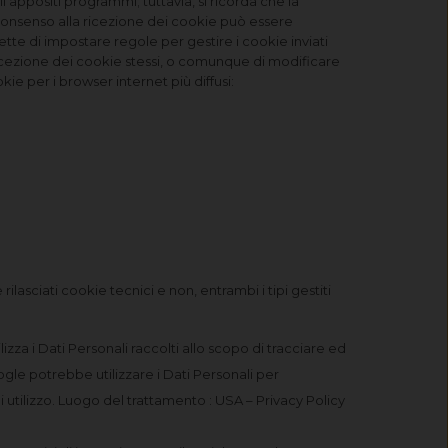
i appositi programmi; tuttavia, si ricorda che la
l consenso alla ricezione dei cookie può essere
e di impostare regole per gestire i cookie inviati
di ricezione dei cookie stessi, o comunque di modificare
ie per i browser internet più diffusi:
ilasciati cookie tecnici e non, entrambi i tipi gestiti
izza i Dati Personali raccolti allo scopo di tracciare ed
ogle potrebbe utilizzare i Dati Personali per
i utilizzo. Luogo del trattamento : USA – Privacy Policy