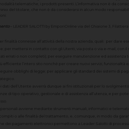
 modalità telematiche, i prodotti presenti. L’informativa non è da consi
ominio del titolare, che non è da considerarsi in alcun modo responsabile 
oni:
amento
– LEADER SALOTTI by EmporiOnline via del Ghiaione 3, Filattiera (
 per finalità connesse all’attività della nostra azienda, quali: per dare 
 per mettersi in contatto con gli Utenti, via posta o via e-mail, con i
ati errati o non completi); per eseguire manutenzione ed assistenza te
più efficiente l’intero sito nonché per creare nuovi servizi, funzionalit
eseguire obblighi di legge; per applicare gli standard dei sistemi di p
rategico.
i dati dell’Utente avverrà dunque ai fini istituzionali per lo svolgimento
enze di tipo operativo, gestionale e di assistenza all’utenza, e per pote
sso.
ti personali avviene mediante strumenti manuali, informatici e telema
compiti o alle finalità del trattamento, e, comunque, in modo da garanti
ione dei pagamenti elettronici permettono a Leader Salotti di processare