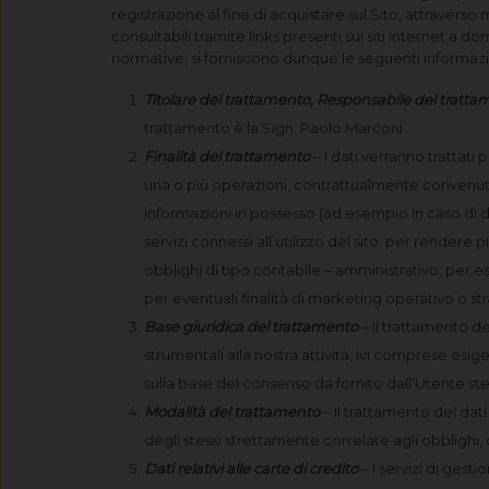
registrazione al fine di acquistare sul Sito, attraverso
consultabili tramite links presenti sui siti internet a d
normative, si forniscono dunque le seguenti informazi
Titolare del trattamento, Responsabile del tratt
trattamento è la Sign. Paolo Marconi .
Finalità del trattamento
– I dati verranno trattati
una o più operazioni, contrattualmente convenute;
informazioni in possesso (ad esempio in caso di d
servizi connessi all’utilizzo del sito; per rendere 
obblighi di tipo contabile – amministrativo; per 
per eventuali finalità di marketing operativo o st
Base giuridica del trattamento
– Il trattamento de
strumentali alla nostra attività, ivi comprese esig
sulla base del consenso da fornito dall’Utente ste
Modalità del trattamento
– Il trattamento dei da
degli stessi strettamente correlate agli obblighi, 
Dati relativi alle carte di credito
– I servizi di gest