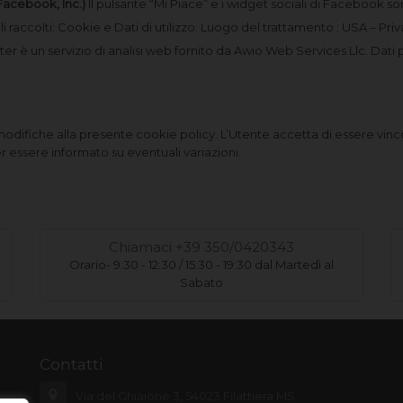
Facebook, Inc.)
Il pulsante “Mi Piace” e i widget sociali di Facebook so
 raccolti: Cookie e Dati di utilizzo. Luogo del trattamento : USA – Priv
r è un servizio di analisi web fornito da Awio Web Services Llc. Dati pe
e modifiche alla presente cookie policy. L’Utente accetta di essere vinco
 essere informato su eventuali variazioni.
Chiamaci +39 350/0420343
Orario- 9:30 - 12:30 / 15:30 - 19:30 dal Martedì al
Sabato
Contatti
Via del Ghiaione 3, 54023 Filattiera MS