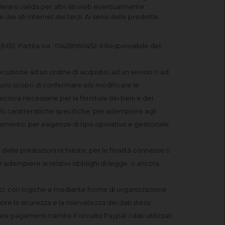
derarsi valida per altri siti web eventualmente
dei siti internet dei terzi. Ai sensi delle predette
MS). Partita Iva : 01428960452. Il Responsabile del
esecuzione ad un ordine di acquisto, ad un sevizio o ad
l solo scopo di confermare e/o modificare le
cnica necessarie per la fornitura dei beni e dei
à e/o caratteristiche specifiche; per adempiere agli
agamento; per esigenze di tipo operativo e gestionale;
 delle prestazioni richieste, per le finalità connesse o
r adempiere ai relativi obblighi di legge, o ancora,
tici, con logiche e mediante forme di organizzazione
re la sicurezza e la riservatezza dei dati stessi.
 pagamenti tramite il circuito Paypal. I dati utilizzati