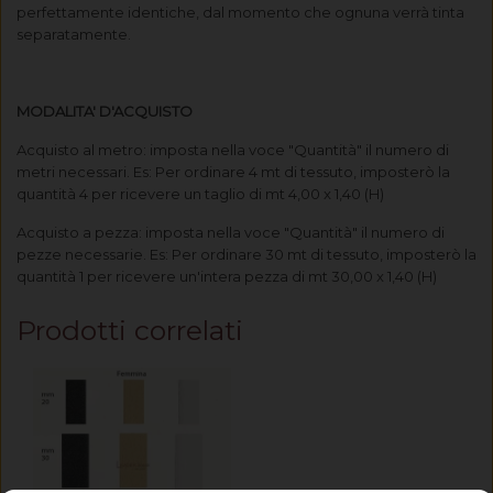
perfettamente identiche, dal momento che ognuna verrà tinta
separatamente.
MODALITA' D'ACQUISTO
Acquisto al metro: imposta nella voce "Quantità" il numero di
metri necessari. Es: Per ordinare 4 mt di tessuto, imposterò la
quantità 4 per ricevere un taglio di mt 4,00 x 1,40 (H)
Acquisto a pezza: imposta nella voce "Quantità" il numero di
pezze necessarie. Es: Per ordinare 30 mt di tessuto, imposterò la
quantità 1 per ricevere un'intera pezza di mt 30,00 x 1,40 (H)
Prodotti correlati