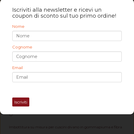
Iscriviti alla newsletter e ricevi un
coupon di sconto sul tuo primo ordine!
Nome
Velcro femmina cm 2-3-5 Rotoli da 25 mt
5,00 €
Cognome
Email
Iscriviti
Imbottitura su misura per cuscini divano in gommapiuma e fibra