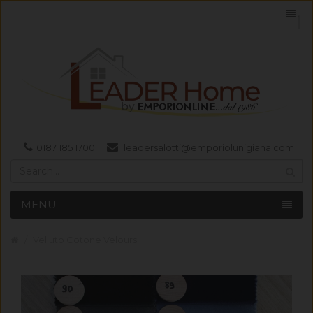
0187 185 1700
leadersalotti@emporiolunigiana.com
MENU
Velluto Cotone Velours