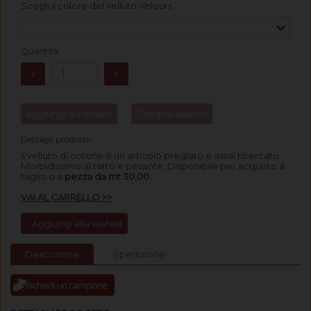
Scegli il colore del velluto Velours
Quantità
Aggiungi al carrello
Compra adesso
Dettagli prodotto
Il velluto di cotone è un articolo pregiato e assai ricercato.
Morbidissimo al tatto e pesante.
Disponibile per acquisto a
taglio o a
pezza da mt 30,00.
VAI AL CARRELLO >>
Aggiungi alla wishlist
Descrizione
Spedizione