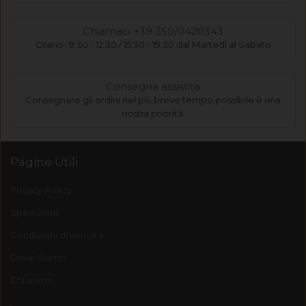
Chiamaci +39 350/0420343
Orario- 9:30 - 12:30 / 15:30 - 19:30 dal Martedì al Sabato
Consegna assistita
Consegnare gli ordini nel più breve tempo possibile è una
nostra priorità.
Pagine Utili
Privacy Policy
Spedizioni
Condizioni di vendita
Dove Siamo
Chi siamo