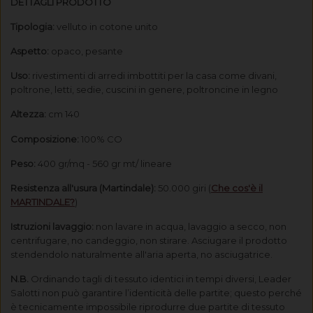
DETTAGLI PRODOTTO
Tipologia:
velluto in cotone unito
Aspetto:
opaco, pesante
Uso:
rivestimenti di arredi imbottiti per la casa come divani,
poltrone, letti, sedie, cuscini in genere, poltroncine in legno
Altezza:
cm 140
Composizione:
100% CO
Peso:
400 gr/mq - 560 gr mt/ lineare
Resistenza all'usura (Martindale):
50.000 giri
(
Che cos'è il
MARTINDALE?
)
Istruzioni lavaggio:
non lavare in acqua, lavaggio a secco, non
centrifugare, no candeggio, non stirare.
Asciugare il prodotto
stendendolo naturalmente all'aria aperta, no asciugatrice.
N.B.
Ordinando tagli di tessuto identici in tempi diversi, Leader
Salotti non può garantire l’identicità delle partite; questo perché
è tecnicamente impossibile riprodurre due partite di tessuto