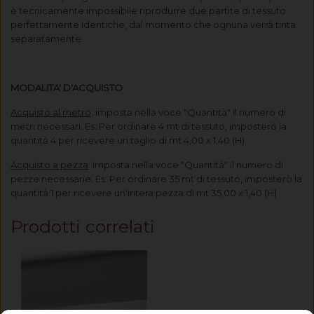
è tecnicamente impossibile riprodurre due partite di tessuto
perfettamente identiche, dal momento che ognuna verrà tinta
separatamente.
MODALITA' D'ACQUISTO
Acquisto al metro
: imposta nella voce "Quantità" il numero di
metri necessari. Es: Per ordinare 4 mt di tessuto, imposterò la
quantità 4 per ricevere un taglio di mt 4,00 x 1,40 (H)
Acquisto a pezza
: imposta nella voce "Quantità" il numero di
pezze necessarie. Es: Per ordinare 35 mt di tessuto, imposterò la
quantità 1 per ricevere un'intera pezza di mt 35,00 x 1,40 (H)
Prodotti correlati