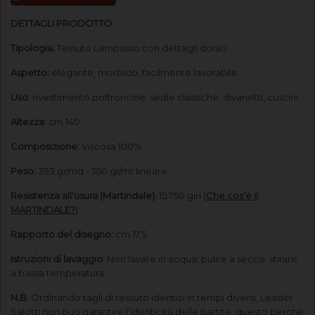
DETTAGLI PRODOTTO
Tipologia:
Tessuto Lampasso con dettagli dorati
Aspetto:
elegante, morbido, facilmente lavorabile
Uso:
rivestimento poltroncine, sedie classiche, divanetti, cuscini.
Altezza:
cm 140
Composizione:
Viscosa 100%
Peso:
393 gr/mq - 550 gr/mt lineare
Resistenza all'usura (Martindale):
15.750 giri (
Che cos'è il
MARTINDALE?
)
Rapporto del disegno:
cm 17,5
Istruzioni di lavaggio:
Non lavare in acqua, pulire a secco; stirare
a bassa temperatura
N.B.
Ordinando tagli di tessuto identici in tempi diversi, Leader
Salotti non può garantire l’identicità delle partite; questo perché