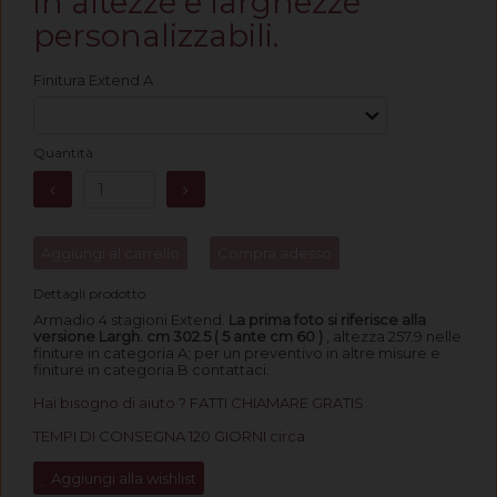
in altezze e larghezze
personalizzabili.
Finitura Extend A
Quantità
Aggiungi al carrello
Compra adesso
Dettagli prodotto
Armadio 4 stagioni Extend.
La prima foto si riferisce alla
versione Largh. cm 302.5 ( 5 ante cm 60 )
, altezza 257.9 nelle
finiture in categoria A; per un preventivo in altre misure e
finiture in categoria B contattaci.
Hai bisogno di aiuto ? FATTI CHIAMARE GRATIS
TEMPI DI CONSEGNA 120 GIORNI circa
Aggiungi alla wishlist