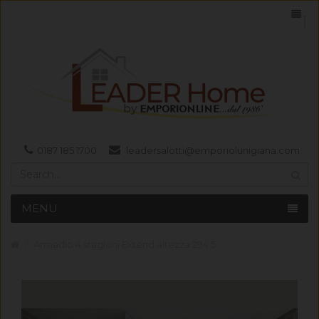
0187 185 1700
leadersalotti@emporiolunigiana.com
MENU
Armadio 4 stagioni Extend altezza 294.5