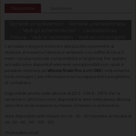
Descrizione
Spedizione
-
Richiedi un preventivo
Richiedi una telefonata
-
-
Vedi gli schemi tecnici
Lavorazioni su
-
-
misura
Vedi le recensioni
Vedi alcuni progetti
L'armadio 4 stagioni Extend in altezza 294.5 permette di
sfruttare al massimo l'altezza in ambienti con soffitti di circa 3
metri. Ha una notevole componibilità in larghezza. Per questo
armadio sono disponibili elementi sovrapponibili con i quali è
possibile ottenere un'
altezza finale fino a cm 386
( vedi schema
tra le immagini ); per informazioni sui sovrapponibili ti preghiamo
di contattarci.
Disponibile anche nelle altezze di 221.3 - 239.6 - 257.9. Per la
versione H. 294.5 non sono disponibili le ante nella stessa altezza
salvo fare un lavorazione su misura, richiedici un preventivo.
Ante disponibili nelle misure cm 45 - 50 - 60 montate su moduli di
45 - 50 - 60 - 90 - 100 - 120
Profondità cm 61