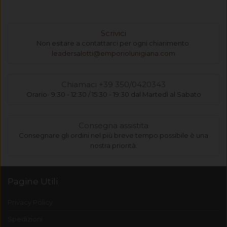
Scrivici
Non esitare a contattarci per ogni chiarimento
leadersalotti@emporiolunigiana.com
Chiamaci +39 350/0420343
Orario- 9:30 - 12:30 / 15:30 - 19:30 dal Martedì al Sabato
Consegna assistita
Consegnare gli ordini nel più breve tempo possibile è una
nostra priorità.
Pagine Utili
Privacy Policy
Spedizioni