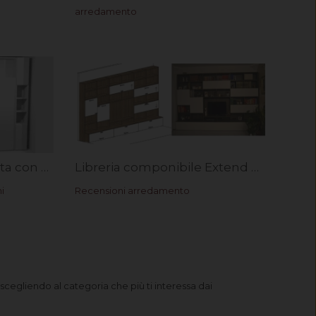
arredamento
Stanza lavanderia creata con mobile soggiorno. Rif. Virginia G.
Libreria componibile Extend con basi corpo avanzato. Rif. Renzo F.
i
Recensioni arredamento
 scegliendo al categoria che più ti interessa dai