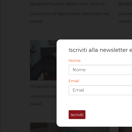
Rivestimento letto con microfibra Astra. Rif. Elena M.
Lavorazioni di tappezzeria
,
Recensioni sui
Lavoraz
tessuti
tessuti
Iscriviti alla newsletter
Nome
Email
Rivestimento divano in fintapelle Rif. Silvia B.
Lavorazioni di tappezzeria
,
Recensioni sui
Lavoraz
tessuti
Iscriviti