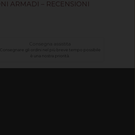
NI ARMADI
–
RECENSIONI
Consegna assistita
Consegnare gli ordini nel più breve tempo possibile
è una nostra priorità.