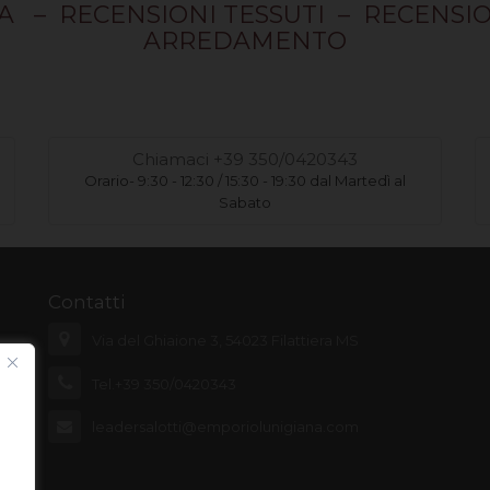
IA
–
RECENSIONI TESSUTI
–
RECENSIO
ARREDAMENTO
Chiamaci +39 350/0420343
Orario- 9:30 - 12:30 / 15:30 - 19:30 dal Martedì al
Sabato
Contatti
Via del Ghiaione 3, 54023 Filattiera MS
Tel.+39 350/0420343
leadersalotti@emporiolunigiana.com