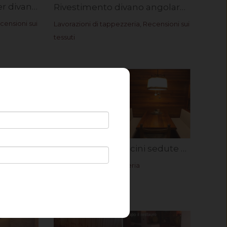
Nuovo rivestimento per divano con penisola in tessuto antimacchia Brunello. Rif. Donatella C.
Rivestimento divano angolare in microfibra Astra. Rif. Manuela C.
censioni sui
Lavorazioni di tappezzeria
,
Recensioni sui
tessuti
Rivestimento penisola microfibra Astra rif. Paola T.
Rivestimento cuscini sedute e spalliere per ristorante Eliseo.
censioni sui
Lavorazioni di tappezzeria