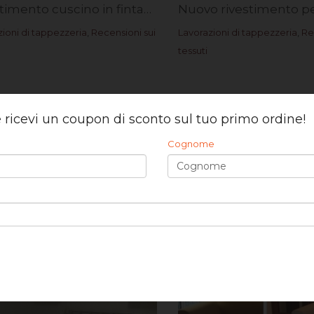
Rivestimento cuscino in fintapelle Bari. Rif. Daniele C.
ioni di tappezzeria
,
Recensioni sui
Lavorazioni di tappezzeria
,
Re
tessuti
 e ricevi un coupon di sconto sul tuo primo ordine!
Cognome
Nuova imbottitura e rivestimento sedie Rif. Sara B.
ioni di tappezzeria
Lavorazioni di tappezzeria
,
Re
tessuti