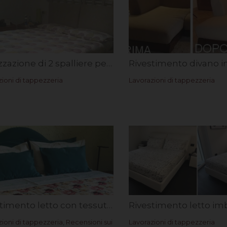
Realizzazione di 2 spalliere per letto con passanti. Rif. Barbara e Leonardo
ioni di tappezzeria
Lavorazioni di tappezzeria
Rivestimento letto con tessuto NoMacchie. Rif. Deborah R.
ioni di tappezzeria
,
Recensioni sui
Lavorazioni di tappezzeria