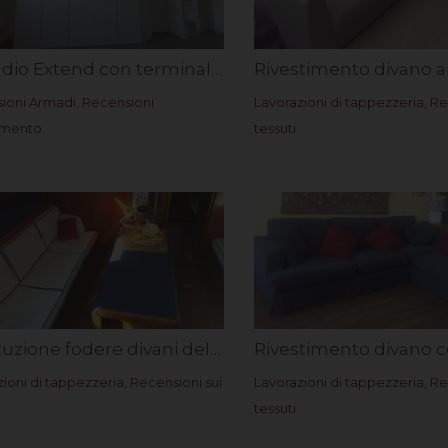
Armadio Extend con terminale trapezio ed ante a gola Annalisa B. V.
ioni Armadi
,
Recensioni
Lavorazioni di tappezzeria
,
Re
amento
tessuti
Sostituzione fodere divani dell’imbarcazione Milanto. Rif. Valerio B.
ioni di tappezzeria
,
Recensioni sui
Lavorazioni di tappezzeria
,
Re
tessuti