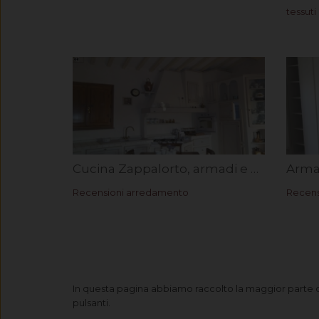
tessuti
Cucina Zappalorto, armadi e divani classici per abitazione Mugello – Rif. Renzo V.
Recensioni arredamento
Recens
In questa pagina abbiamo raccolto la maggior parte dell
pulsanti.