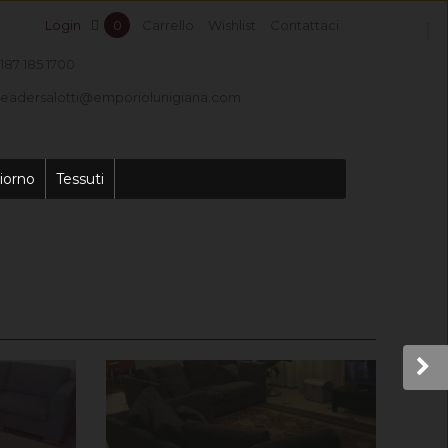
Login
0
Carrello
Wishlist
Contattaci
187 185 1700
leadersalotti@emporiolunigiana.com
iorno
Tessuti