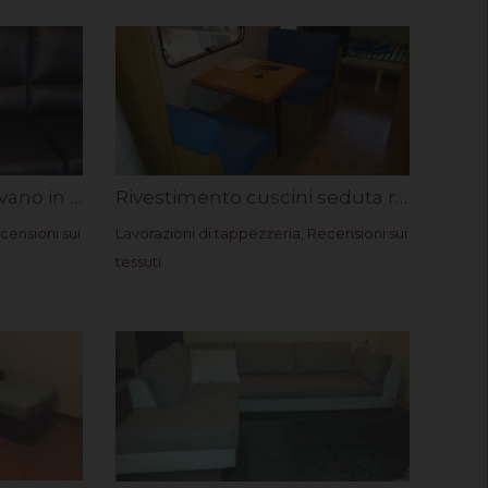
Nuovo rivestimento divano in ecopelle Bari. Rif. Francesco I.
Rivestimento cuscini seduta roulotte in microfibra Astra. Rif. Silvia F.
censioni sui
Lavorazioni di tappezzeria
,
Recensioni sui
tessuti