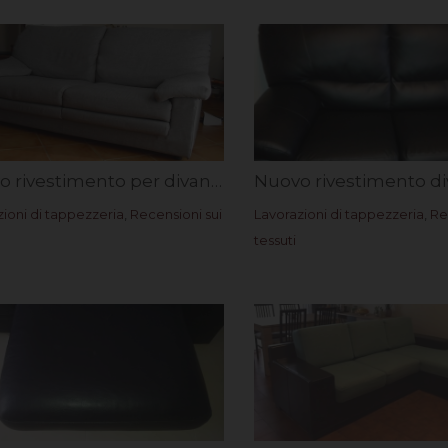
Nuovo rivestimento per divano due posti. Rif. Orietta F.
ioni di tappezzeria
,
Recensioni sui
Lavorazioni di tappezzeria
,
Re
tessuti