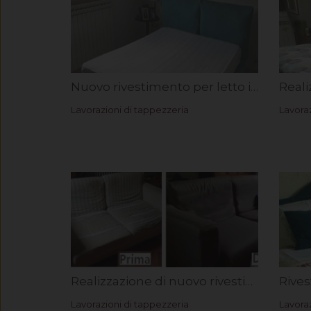
Nuovo rivestimento per letto imbottito in microfibra Astra. Rif. Paola L.
Lavorazioni di tappezzeria
Lavoraz
Realizzazione di nuovo rivestimento divano con tessuto Boli. Rif. Arch. Giampiero B.
Lavorazioni di tappezzeria
Lavoraz