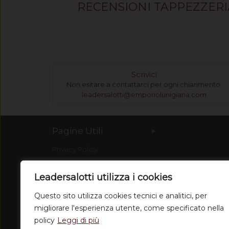
RECENSIONI TAPPEZZER
Scrivici
Non esitare a contattarci per ogni chiarimento
leadersalotti@emporiolunigiana.com
Pagine Utili
Privacy Policy
Spedizioni
Leadersalotti utilizza i cookies
Condizioni di vendita
Questo sito utilizza cookies tecnici e analitici, per
Dove Siamo
migliorare l'esperienza utente, come specificato nella
Chi siamo
policy
Leggi di più