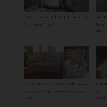
Armadio a ponte su misura sopra la porta Ilaria G.
Recensioni Armadi
Recens
arred
Nuovo rivestimento poltrona Bergere e divano due posti in tessuto cretonne. Rif. Fiorella M.
Lavorazioni di tappezzeria
,
Recensioni sui
Lavoraz
tessuti
tessuti