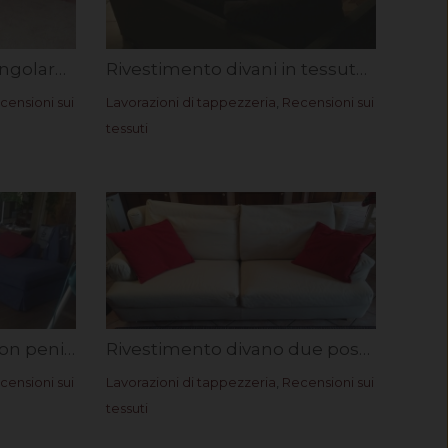
Rivestimento divano angolare in tessuto Rumba. Rif. Vito C.
Rivestimento divani in tessuto antimacchia Brunello. Rif. Silvia S.
censioni sui
Lavorazioni di tappezzeria
,
Recensioni sui
tessuti
Rivestimento divano con penisola in tessuto antimacchia Brunello. Rif. Maurizio A.
Rivestimento divano due posti in cotone resistente. Rif. Mirko M.
censioni sui
Lavorazioni di tappezzeria
,
Recensioni sui
tessuti