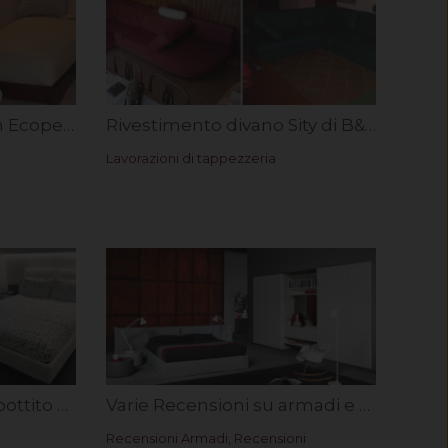
Rivestimento divano in Ecopelle Bari. Rif. Denise J.
Rivestimento divano Sity di B&B Italia in ecopelle Bari. Rif. Dr. Vittorio D.I. e Dott.ssa Anna P.
Lavorazioni di tappezzeria
Rivestimento letto imbottito microfibra Astra. Rif. Martina G.
Varie Recensioni su armadi e arredamento
Recensioni Armadi
,
Recensioni