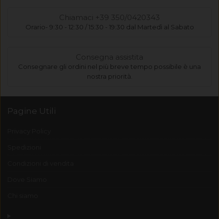
Chiamaci +39 350/0420343
Orario- 9:30 - 12:30 / 15:30 - 19:30 dal Martedì al Sabato
Consegna assistita
Consegnare gli ordini nel più breve tempo possibile è una
nostra priorità.
Pagine Utili
Privacy Policy
Spedizioni
Condizioni di vendita
Dove Siamo
Chi siamo