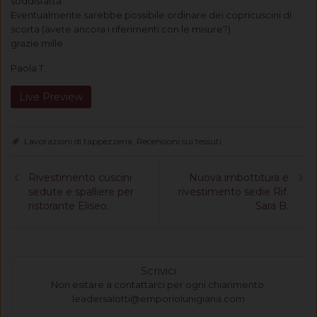
soddisfatta.
Eventualmente sarebbe possibile ordinare dei copricuscini di
scorta (avete ancora i riferimenti con le misure?)
grazie mille
Paola T.
Live Preview
Tags:
Lavorazioni di tappezzeria
,
Recensioni sui tessuti
Rivestimento cuscini
Nuova imbottitura e
Previous
Next
sedute e spalliere per
rivestimento sedie Rif.
post:
Post:
ristorante Eliseo.
Sara B.
Scrivici
Non esitare a contattarci per ogni chiarimento
leadersalotti@emporiolunigiana.com