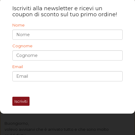
Iscriviti alla newsletter e ricevi un
coupon di sconto sul tuo primo ordine!
Nome
RECENSIONE:
Cognome
Buongiorno,
Ho già ordinato qualche mese fa un nuovo rivestimento per il
mio divano angolare e mi sono trovata benissimo. Ora mi
Email
piacerebbe far rivestire, per proteggerli, il divano e le due
poltrone della casa al mare che, essendo in pelle, non sono
sfoderabili, nemmeno i cuscini. Mandandovi foto e misure è
possibile fare il lavoro anche in questo caso?
Saluti
Iscriviti
Paola T.
……………………..
Buongiorno,
volevo avvisarvi che è arrivato tutto e che sono molto