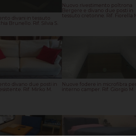
Nuovo rivestimento poltrona
Bergere e divano due posti in
tessuto cretonne. Rif. Fiorella 
ento divani in tessuto
ia Brunello. Rif. Silvia S.
ento divano due posti in
Nuove fodere in microfibra pe
sistente. Rif. Mirko M.
interno camper. Rif. Giorgio M.