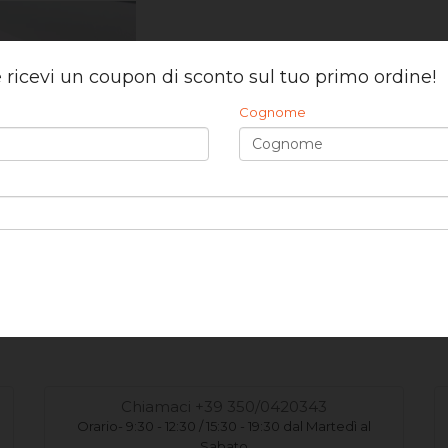
 e ricevi un coupon di sconto sul tuo primo ordine!
Cognome
 Fintapelle Balance
mt 0,47)
 €
6,00 €
Chiamaci +39 350/0420343
Orario- 9:30 - 12:30 / 15:30 - 19:30 dal Martedì al
Sabato