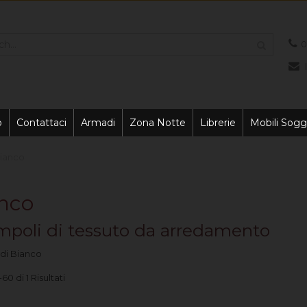
0
o
Contattaci
Armadi
Zona Notte
Librerie
Mobili Sogg
bianco
nco
poli di tessuto da arredamento
 di Bianco
60 di 1 Risultati