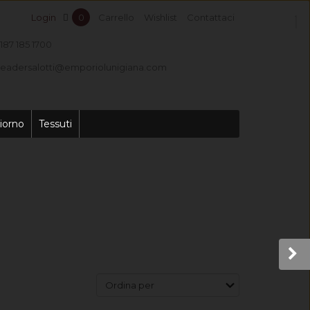
Login
0
Carrello
Wishlist
Contattaci
187 185 1700
leadersalotti@emporiolunigiana.com
iorno
Tessuti