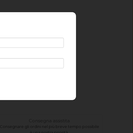
Consegna assistita
Consegnare gli ordini nel più breve tempo possibile
è una nostra priorità.