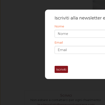
Iscriviti alla newsletter
Nome
Email
Scampolo
Bianco (
15,00
Iscriviti
Scrivici
Non esitare a contattarci per ogni chiarimento
leadersalotti@emporiolunigiana.com