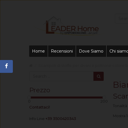
Home
Recensioni
Dove Siamo
Chi siam
Scampoli di stoffe per divani e poltrone colore 
Bia
Prezzo
Scam
0
200
Tonalità
Contattaci
!
Mostra 1-
Info Line
+39 3500420343