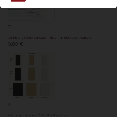
Cerniera a taglio per cuscini divani a misura con cursore.
0,80 €
Velcro femmina cm 2-3-5 Rotoli da 25 mt