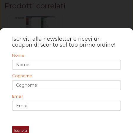
Prodotti correlati
Iscriviti alla newsletter e ricevi un
coupon di sconto sul tuo primo ordine!
Nome
Cognome
Filo in Poliestere per tappezzeria titolo 40 in vari colori
16,50 €
Email
Iscriviti