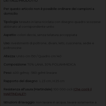
DETTAGLI PRODOTTO
Per questo articolo non è possibile ordinare dei campioni a
domicilio
Tipologia:
tessuto in lana riciclata con disegno quadro scozzese
abbinato al corrispondente unito
Aspetto:
colori decisi, senza telatura accoppiata
Uso:
rivestimenti di poltrone, divani, letti, cuscineria, sedie e
poltroncine
Altezza:
Unito cm 150 / Quadro cm 140
Composizione:
70% LANA, 30% POLIAMMIDICA
Peso:
400 gr/mq - 560 gr/mt lineare
Rapporto del disegno:
L 23 cm, H 25 cm
Resistenza all'usura (Martindale):
100 000 cicli (
Che cos'è il
MARTINDALE?
)
Istruzioni di lavaggio:
non lavare in acqua, lavare solamente a