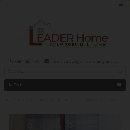
0187 185 1700
leadersalotti@emporiolunigiana.com
MENU
Tessuto lana riciclata a quadri Scottish unito coordinato