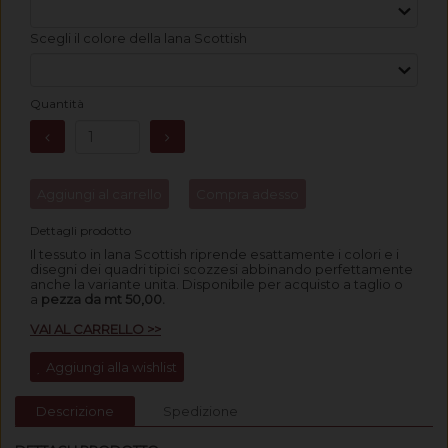
Scegli il colore della lana Scottish
Quantità
Aggiungi al carrello
Compra adesso
Dettagli prodotto
Il tessuto in lana Scottish riprende esattamente i colori e i
disegni dei quadri tipici scozzesi abbinando perfettamente
anche la variante unita.
Disponibile per acquisto a taglio o
a
pezza da mt 50,00.
VAI AL CARRELLO >>
Aggiungi alla wishlist
Descrizione
Spedizione