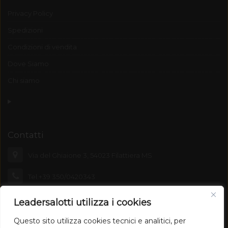
Privacy Policy
Spedizioni
Condizioni di vendita
Dove Siamo
Chi siamo
Contatti
Via del Ghiaione 3, 54023 Filattiera MS
Tel.+39 350/0420343
leadersalotti@emporiolunigiana.com
Leadersalotti utilizza i cookies
Questo sito utilizza cookies tecnici e analitici, per