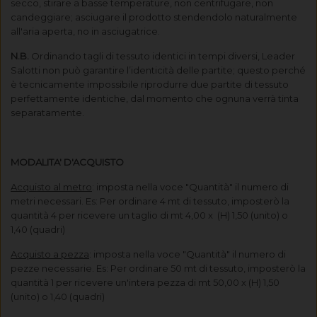
secco, stirare a basse temperature, non centrifugare, non
candeggiare; asciugare il prodotto stendendolo naturalmente
all'aria aperta, no in asciugatrice.
N.B.
Ordinando tagli di tessuto identici in tempi diversi, Leader
Salotti non può garantire l’identicità delle partite; questo perché
è tecnicamente impossibile riprodurre due partite di tessuto
perfettamente identiche, dal momento che ognuna verrà tinta
separatamente.
MODALITA' D'ACQUISTO
Acquisto al metro
: imposta nella voce "Quantità" il numero di
metri necessari. Es: Per ordinare 4 mt di tessuto, imposterò la
quantità 4 per ricevere un taglio di mt 4,00 x (H) 1,50 (unito) o
1,40 (quadri)
Acquisto a pezza
: imposta nella voce "Quantità" il numero di
pezze necessarie. Es: Per ordinare 50 mt di tessuto, imposterò la
quantità 1 per ricevere un'intera pezza di mt 50,00 x (H) 1,50
(unito) o 1,40 (quadri)