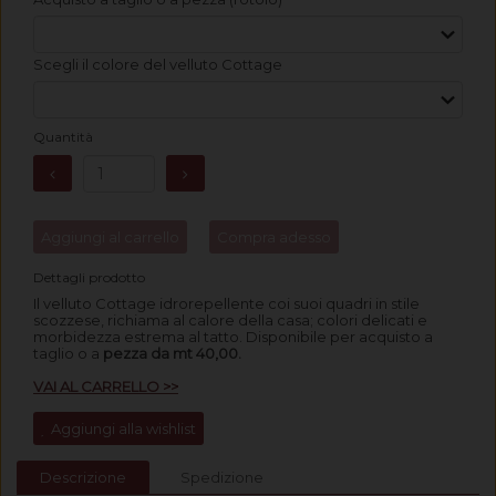
Scegli il colore del velluto Cottage
Quantità
Aggiungi al carrello
Compra adesso
Dettagli prodotto
Il velluto Cottage idrorepellente coi suoi quadri in stile
scozzese, richiama al calore della casa; colori delicati e
morbidezza estrema al tatto.
Disponibile per acquisto a
taglio o a
pezza da mt 40,00.
VAI AL CARRELLO >>
Aggiungi alla wishlist
Descrizione
Spedizione