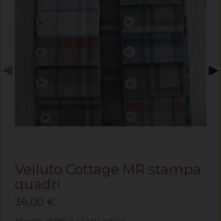
◀
▶
Velluto Cottage MR stampa
quadri
36,00 €
Acquisto a taglio o a pezza (rotolo)