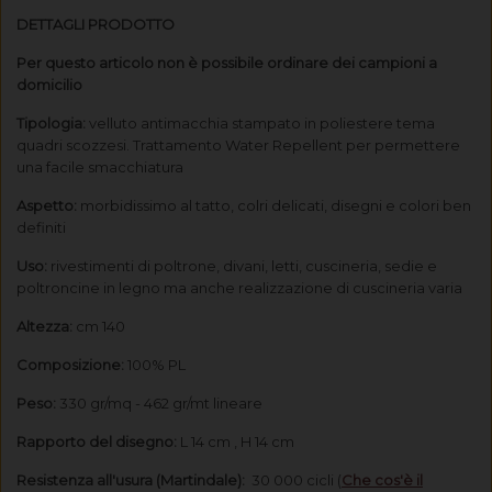
DETTAGLI PRODOTTO
Per questo articolo non è possibile ordinare dei campioni a
domicilio
Tipologia:
velluto antimacchia stampato in poliestere tema
quadri scozzesi. Trattamento Water Repellent per permettere
una facile smacchiatura
Aspetto:
morbidissimo al tatto, colri delicati, disegni e colori ben
definiti
Uso:
rivestimenti di poltrone, divani, letti, cuscineria, sedie e
poltroncine in legno ma anche realizzazione di cuscineria varia
Altezza:
cm 140
Composizione:
100% PL
Peso:
330 gr/mq - 462 gr/mt lineare
Rapporto del disegno:
L 14 cm , H 14 cm
Resistenza all'usura (Martindale):
30 000 cicli (
Che cos'è il