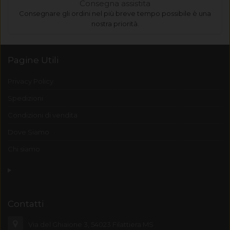
Consegna assistita
Consegnare gli ordini nel più breve tempo possibile è una
nostra priorità.
Pagine Utili
Privacy Policy
Spedizioni
Condizioni di vendita
Dove Siamo
Chi siamo
Contatti
Via del Ghiaione 3, 54023 Filattiera MS