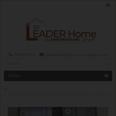
0187 185 1700
leadersalotti@emporiolunigiana.com
MENU
Velluto Cottage stampato scozzese disponibile in vari colori