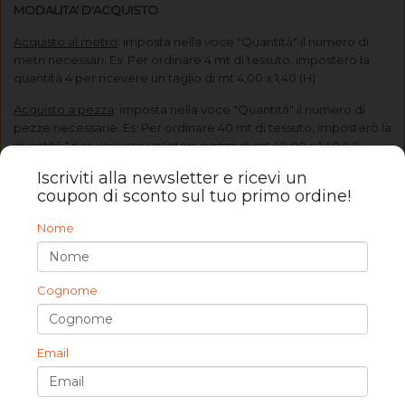
MODALITA' D'ACQUISTO
Acquisto al metro
: imposta nella voce "Quantità" il numero di
metri necessari. Es: Per ordinare 4 mt di tessuto, imposterò la
quantità 4 per ricevere un taglio di mt 4,00 x 1,40 (H)
Acquisto a pezza
: imposta nella voce "Quantità" il numero di
pezze necessarie. Es: Per ordinare 40 mt di tessuto, imposterò la
quantità 1 per ricevere un'intera pezza di mt 40,00 x 1,40 (H)
Iscriviti alla newsletter e ricevi un
Prodotti correlati
coupon di sconto sul tuo primo ordine!
Nome
Cognome
Email