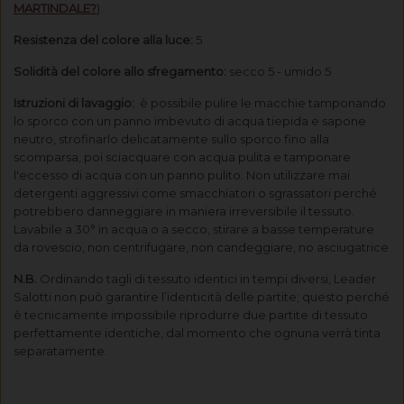
MARTINDALE?
)
Resistenza del colore alla luce:
5
Solidità del colore allo sfregamento:
secco 5 - umido 5
Istruzioni di lavaggio:
è possibile pulire le macchie tamponando
lo sporco con un panno imbevuto di acqua tiepida e sapone
neutro, strofinarlo delicatamente sullo sporco fino alla
scomparsa, poi sciacquare con acqua pulita e tamponare
l'eccesso di acqua con un panno pulito. Non utilizzare mai
detergenti aggressivi come smacchiatori o sgrassatori perché
potrebbero danneggiare in maniera irreversibile il tessuto.
Lavabile a 30° in acqua o a secco, stirare a basse temperature
da rovescio, non centrifugare, non candeggiare, no asciugatrice
N.B.
Ordinando tagli di tessuto identici in tempi diversi, Leader
Salotti non può garantire l’identicità delle partite; questo perché
è tecnicamente impossibile riprodurre due partite di tessuto
perfettamente identiche, dal momento che ognuna verrà tinta
separatamente.