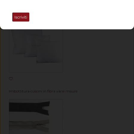
Imbottitura su misura per cuscini divano in gommapiuma e fibra
Iscriviti
Imbottitura cuscini in fibra varie misure