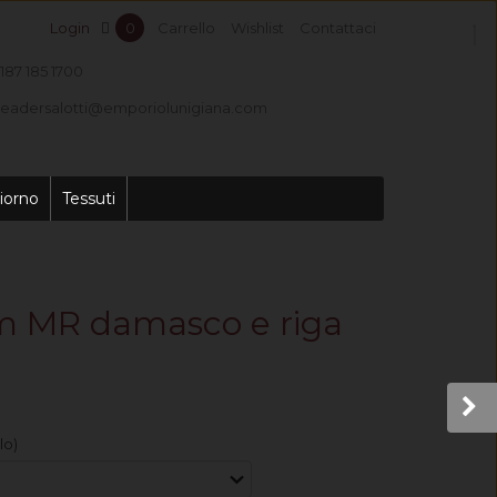
Login
0
Carrello
Wishlist
Contattaci
187 185 1700
leadersalotti@emporiolunigiana.com
iorno
Tessuti
am MR damasco e riga
lo)