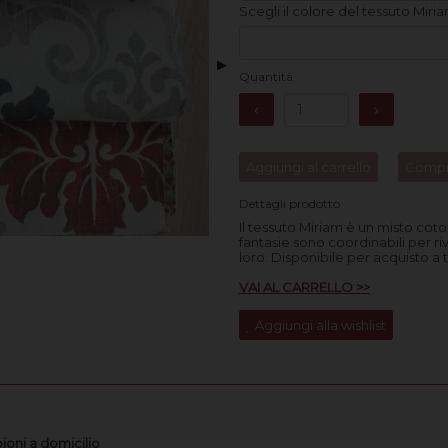
Scegli il colore del tessuto Miri
▶
Quantità
Aggiungi al carrello
Compr
Dettagli prodotto
Il tessuto Miriam è un misto coto
fantasie sono coordinabili per riv
loro. Disponibile
per acquisto a 
VAI AL CARRELLO >>
Aggiungi alla wishlist
ioni a domicilio