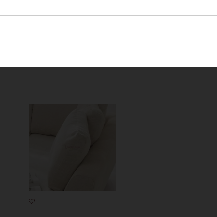
ero di metri necessari. Es: Per ordinare 4 mt di tessuto, imposterò la q
ero di pezze necessarie. Es: Per ordinare 30 mt di tessuto, imposterò 