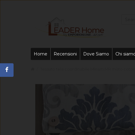
Home
Recensioni
Dove Siamo
Chi siam
Tessuto tela coordinabile Miriam MR misto coto