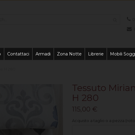
0
o
Contattaci
Armadi
Zona Notte
Librerie
Mobili Sogg
ne H 280
Tessuto Miri
H 280
115,00 €
Acquisto a taglio o a pezza (roto