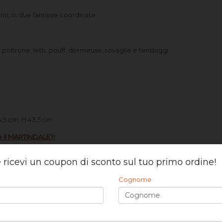
ti, in due fantasie coordinate
e, poltrone, letti, pouff, dormeuse, tovaglie e tendaggi
34,5 cm, H 43,5 cm
è il MARTINDALE?
)
ndeggiare, non centrifugare, stirare a basse temperature.
Asciugare il
 e ricevi un coupon di sconto sul tuo primo ordine!
Cognome
si, Leader Salotti non può garantire l’identicità delle partite; questo
ento che ognuna verrà tinta separatamente.