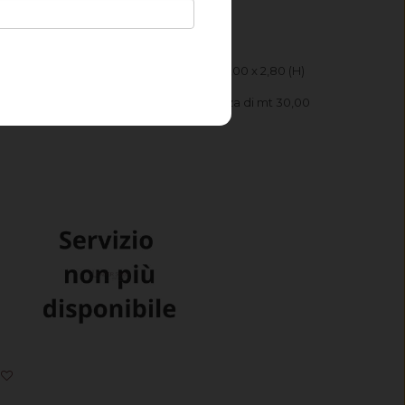
uantità 4 per ricevere un taglio di mt 4,00 x 2,80 (H)
la quantità 1 per ricevere un'intera pezza di mt 30,00