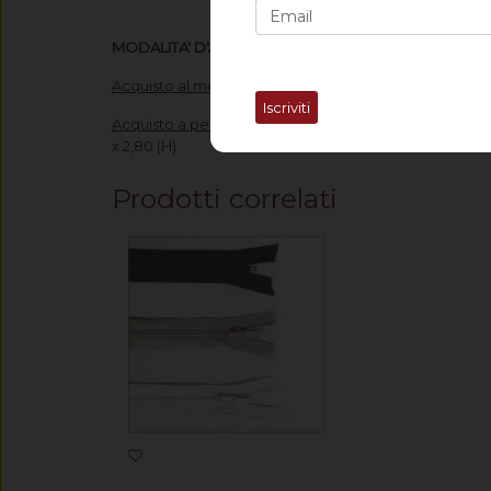
MODALITA' D'ACQUISTO
Acquisto al metro:
imposta nella voce "Quantità" il num
Iscriviti
Acquisto a pezza:
imposta nella voce "Quantità" il num
x 2,80 (H)
Prodotti correlati