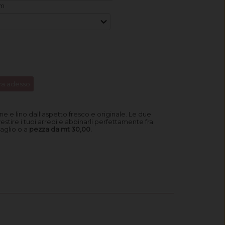
am
a adesso
ne e lino dall'aspetto fresco e originale. Le due
estire i tuoi arredi e abbinarli perfettamente fra
taglio o a
pezza da mt 30,00.