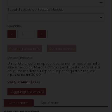
Scegli il colore del tessuto Marcus
Quantità
Aggiungi al carrello
Compra adesso
Dettagli prodotto
Un velluto di cotone opaco, decisamente moderno nello
stile e nei colori, Marcus. Ottimo per il rivestimento di letti
dal gusto moderno.
Disponibile per acquisto a taglio o
a
pezza da mt 30,00.
VAI AL CARRELLO >>
Aggiungi alla wishlist
Descrizione
Spedizione