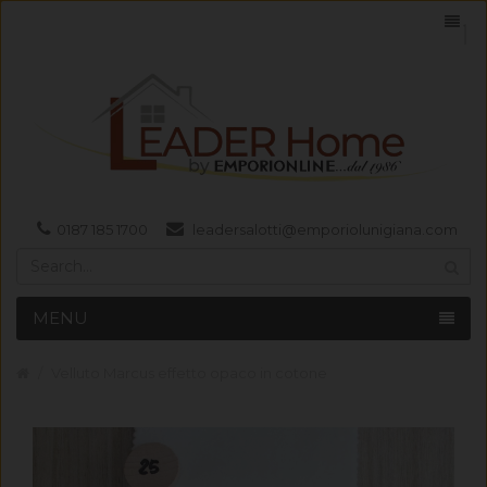
0187 185 1700
leadersalotti@emporiolunigiana.com
MENU
Velluto Marcus effetto opaco in cotone