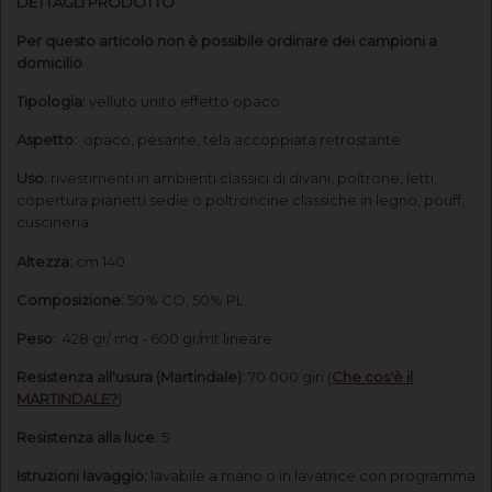
DETTAGLI PRODOTTO
Per questo articolo non è possibile ordinare dei campioni a
domicilio
Tipologia:
velluto unito effetto opaco
Aspetto:
opaco, pesante, tela accoppiata retrostante
Uso:
rivestimenti in ambienti classici di divani, poltrone, letti,
copertura pianetti sedie o poltroncine classiche in legno, pouff,
cuscineria
Altezza:
cm 140
Composizione:
50% CO, 50% PL
Peso:
428 gr/ mq - 600 gr/mt lineare
Resistenza all'usura (Martindale):
70 000 giri
(
Che cos'è il
MARTINDALE?
)
Resistenza alla luce:
5
Istruzioni lavaggio:
lavabile a mano o in lavatrice con programma