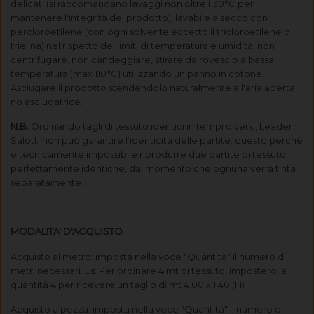
delicati (si raccomandano lavaggi non oltre i 30°C per
mantenere l'integrità del prodotto), lavabile a secco con
percloroetilene (con ogni solvente eccetto il tricloroetilene o
trielina) nel rispetto dei limiti di temperatura e umidità, non
centrifugare, non candeggiare, stirare da rovescio a bassa
temperatura (max 110°C) utilizzando un panno in cotone.
Asciugare il prodotto stendendolo naturalmente all'aria aperta,
no asciugatrice.
N.B.
Ordinando tagli di tessuto identici in tempi diversi, Leader
Salotti non può garantire l’identicità delle partite; questo perché
è tecnicamente impossibile riprodurre due partite di tessuto
perfettamente identiche, dal momento che ognuna verrà tinta
separatamente.
MODALITA' D'ACQUISTO
Acquisto al metro: imposta nella voce "Quantità" il numero di
metri necessari. Es: Per ordinare 4 mt di tessuto, imposterò la
quantità 4 per ricevere un taglio di mt 4,00 x 1,40 (H)
Acquisto a pezza: imposta nella voce "Quantità" il numero di