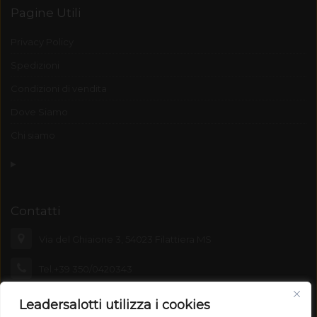
Pagine Utili
Privacy Policy
Spedizioni
Condizioni di vendita
Dove Siamo
Chi siamo
Contatti
Via del Ghiaione 3, 54023 Filattiera MS
Tel.+39 350/0420343
leadersalotti@emporiolunigiana.com
Leadersalotti utilizza i cookies