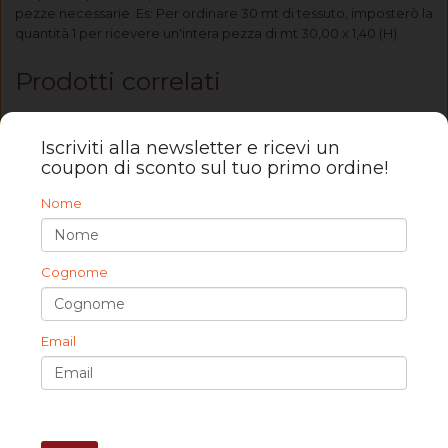
pezze necessarie. Es: Per ordinare 30 mt di tessuto, imposterò la
quantità 1 per ricevere un'intera pezza di mt 30,00 x 1,40 (H)
Prodotti correlati
Iscriviti alla newsletter e ricevi un
coupon di sconto sul tuo primo ordine!
Nome
Cognome
Email
Imbottitura su misura per cuscini divano in gommapiuma e fibra