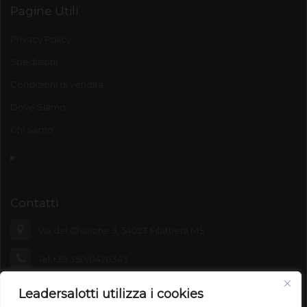
Pagine Utili
Privacy Policy
Spedizioni
Condizioni di vendita
Dove Siamo
Chi siamo
Contatti
Via del Ghiaione 3, 54023 Filattiera MS
Tel.+39 350/0420343
leadersalotti@emporiolunigiana.com
Leadersalotti utilizza i cookies