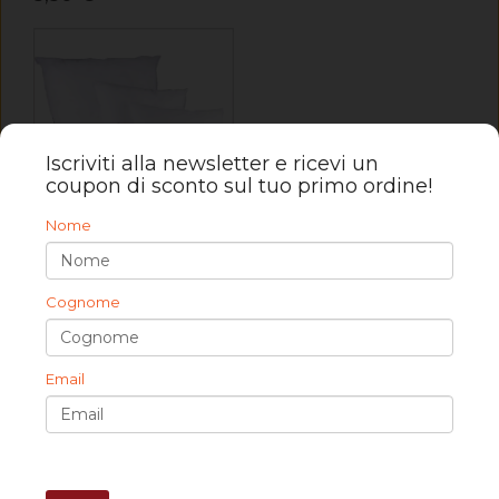
Iscriviti alla newsletter e ricevi un
coupon di sconto sul tuo primo ordine!
Nome
Imbottitura cuscini in fibra varie misure
Cognome
Email