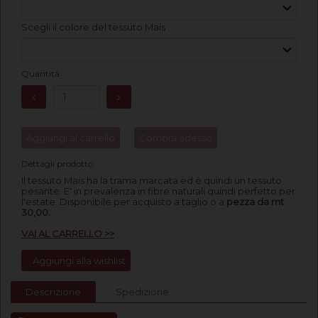
Scegli il colore del tessuto Mais
Quantità
Aggiungi al carrello
Compra adesso
Dettagli prodotto
Il tessuto Mais ha la trama marcata ed è quindi un tessuto
pesante. E' in prevalenza in fibre naturali quindi perfetto per
l'estate.
Disponibile per acquisto a taglio o a
pezza da mt
30,00.
VAI AL CARRELLO >>
Aggiungi alla wishlist
Descrizione
Spedizione