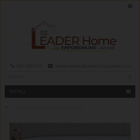
0187 185 1700
leadersalotti@emporiolunigiana.com
MENU
Tessuto Mais in fibra mista naturale