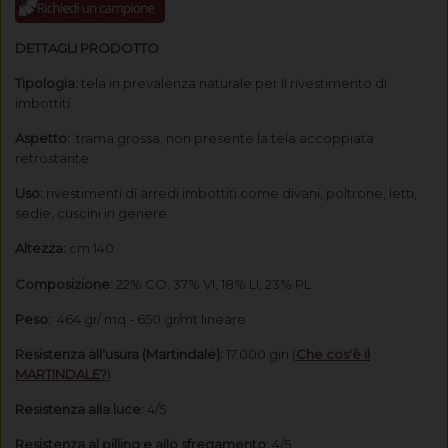
DETTAGLI PRODOTTO
Tipologia:
tela in prevalenza naturale per il rivestimento di
imbottiti
Aspetto:
trama grossa, non presente la tela accoppiata
retrostante
Uso:
rivestimenti di arredi imbottiti come divani, poltrone, letti,
sedie, cuscini in genere
Altezza:
cm 140
Composizione:
22% CO, 37% VI, 18% LI, 23% PL
Peso:
464 gr/ mq - 650 gr/mt lineare
Resistenza all'usura (Martindale):
17.000 giri
(
Che cos'è il
MARTINDALE?
)
Resistenza alla luce:
4/5
Resistenza al pilling e allo sfregamento:
4/5