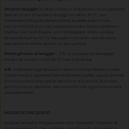
Istruzioni lavaggio:
lavabile a mano o in lavatrice con programma
delicati (si raccomandano lavaggi non oltre i 30 °C per
mantenere l'integrità del prodotto), lavabile a secco con
percloroetilene (con ogni solvente eccetto il tricloroetilene o
trielina), non centrifugare, non candeggiare, stirare a bassa
temperatura (max 110°C). Asciugare il prodotto stendendolo
naturalmente all'aria aperta, no asciugatrice.
Restringimento al lavaggio:
- 2 %. Si consiglia il prelavaggio,
meglio se a mano o a 20-30 °C max in lavatrice.
N.B.
Ordinando tagli di tessuto identici in tempi diversi, Leader
Salotti non può garantire l’identicità delle partite; questo perché
è tecnicamente impossibile riprodurre due partite di tessuto
perfettamente identiche, dal momento che ognuna verrà tinta
separatamente.
MODALITA' D'ACQUISTO
Acquisto al metro: imposta nella voce "Quantità" il numero di
metri necessari. Es: Per ordinare 4 mt di tessuto, imposterò la