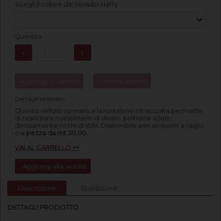
Scegli il colore del tessuto Harry
Quantità
Aggiungi al carrello
Compra adesso
Dettagli prodotto
Questo velluto operato a lavorazione intrecciata permette
di realizzare rivestimenti di divani, poltrone o letti
decisamente ricchi di stile.
Disponibile per acquisto a taglio
o a
pezza da mt 30,00.
VAI AL CARRELLO >>
Aggiungi alla wishlist
Descrizione
Spedizione
DETTAGLI PRODOTTO