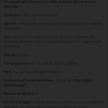
Per questo articolo non è possibile ordinare dei campioni a
domicilio
Tipologia:
velluto operato pesante
Aspetto:
semi-lucido, pesante, non provvisto di tela accoppiata
retrostante
Uso:
rivestimenti in ambienti classici di divani, poltrone, letti,
copertura pianetti sedie o poltroncine classiche in legno, pouff,
cuscineria
Altezza:
cm 140
Composizione:
30% CO, 30% PL, 20% VI, 20% PC
Peso:
642 gr/ mq - 900 gr/mt lineare
Resistenza all'usura (Martindale):
30 000 giri
(
Che cos'è il
MARTINDALE?
)
Resistenza alla luce:
5
Istruzioni lavaggio:
lavabile a mano o in lavatrice con programma
delicati (si raccomandano lavaggi non oltre i 30°C per