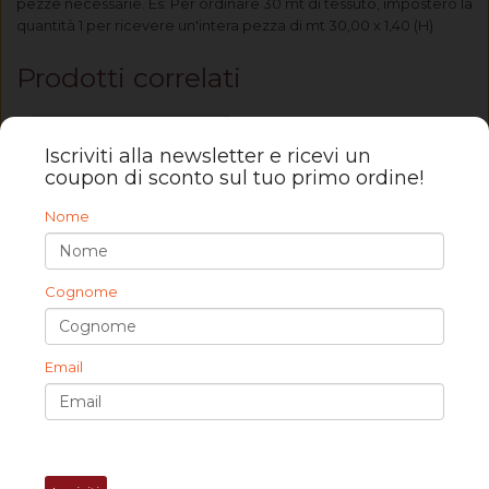
pezze necessarie. Es: Per ordinare 30 mt di tessuto, imposterò la
quantità 1 per ricevere un'intera pezza di mt 30,00 x 1,40 (H)
Prodotti correlati
Iscriviti alla newsletter e ricevi un
coupon di sconto sul tuo primo ordine!
Nome
Cognome
Email
Imbottitura cuscini in fibra varie misure