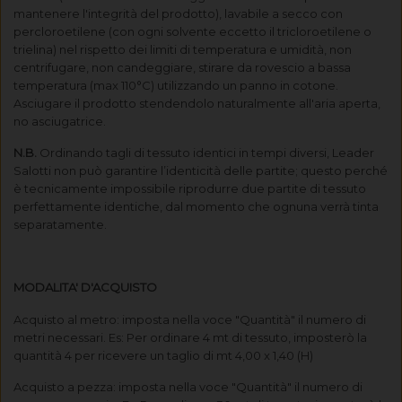
mantenere l'integrità del prodotto), lavabile a secco con
percloroetilene (con ogni solvente eccetto il tricloroetilene o
trielina) nel rispetto dei limiti di temperatura e umidità, non
centrifugare, non candeggiare, stirare da rovescio a bassa
temperatura (max 110°C) utilizzando un panno in cotone.
Asciugare il prodotto stendendolo naturalmente all'aria aperta,
no asciugatrice.
N.B.
Ordinando tagli di tessuto identici in tempi diversi, Leader
Salotti non può garantire l’identicità delle partite; questo perché
è tecnicamente impossibile riprodurre due partite di tessuto
perfettamente identiche, dal momento che ognuna verrà tinta
separatamente.
MODALITA' D'ACQUISTO
Acquisto al metro: imposta nella voce "Quantità" il numero di
metri necessari. Es: Per ordinare 4 mt di tessuto, imposterò la
quantità 4 per ricevere un taglio di mt 4,00 x 1,40 (H)
Acquisto a pezza: imposta nella voce "Quantità" il numero di