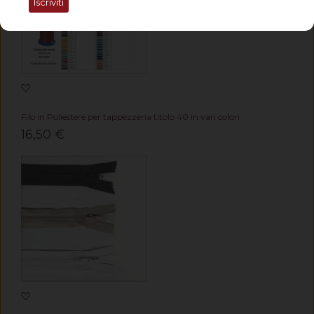
Iscriviti
Filo in Poliestere per tappezzeria titolo 40 in vari colori
16,50 €