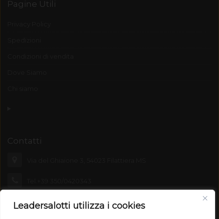
Pagine Utili
Privacy Policy
Spedizioni
Condizioni di vendita
Dove Siamo
Chi siamo
Contatti
Via del Ghiaione 3, 54023 Filattiera MS
Tel.+39 350/0420343
leadersalotti@emporiolunigiana.com
Leadersalotti utilizza i cookies