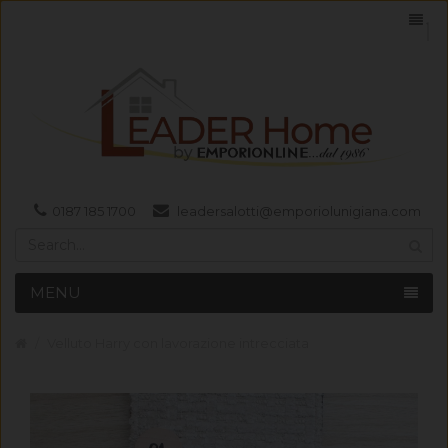
0187 185 1700
leadersalotti@emporiolunigiana.com
MENU
Velluto Harry con lavorazione intrecciata