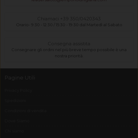
Chiamaci +39 350/0420343
Orario- 9:30 - 12:30 / 15:30 - 19:30 dal Martedì al Sabato
Consegna assistita
Consegnare gli ordini nel più breve tempo possibile è una
nostra priorità.
Pagine Utili
Privacy Policy
Spedizioni
Condizioni di vendita
Dove Siamo
Chi siamo