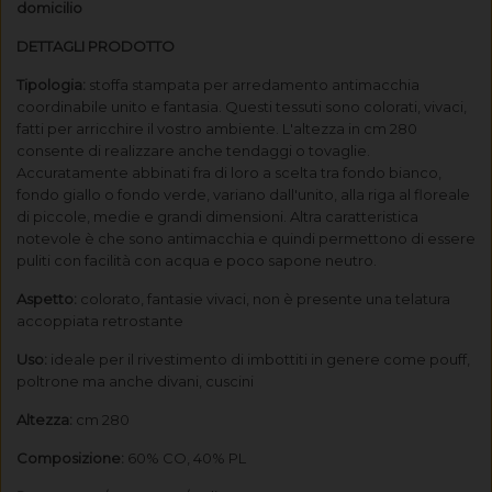
domicilio
DETTAGLI PRODOTTO
Tipologia:
stoffa stampata per arredamento antimacchia
coordinabile unito e fantasia. Questi tessuti sono colorati, vivaci,
fatti per arricchire il vostro ambiente. L'altezza in cm 280
consente di realizzare anche tendaggi o tovaglie.
Accuratamente abbinati fra di loro a scelta tra fondo bianco,
fondo giallo o fondo verde, variano dall'unito, alla riga al floreale
di piccole, medie e grandi dimensioni. Altra caratteristica
notevole è che sono antimacchia e quindi permettono di essere
puliti con facilità con acqua e poco sapone neutro.
Aspetto:
colorato, fantasie vivaci, non è presente una telatura
accoppiata retrostante
Uso:
ideale per il rivestimento di imbottiti in genere come pouff,
poltrone ma anche divani, cuscini
Altezza:
cm 280
Composizione:
60% CO, 40% PL