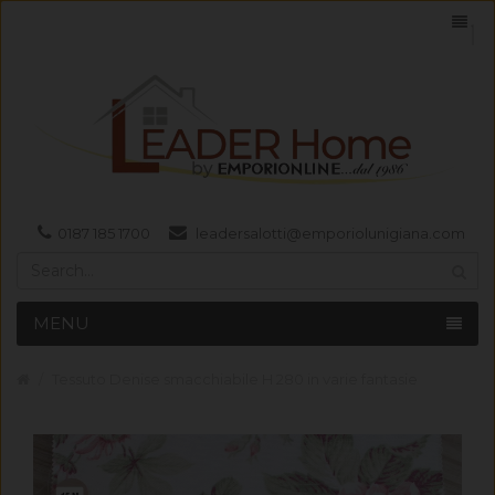
0187 185 1700
leadersalotti@emporiolunigiana.com
MENU
Tessuto Denise smacchiabile H 280 in varie fantasie