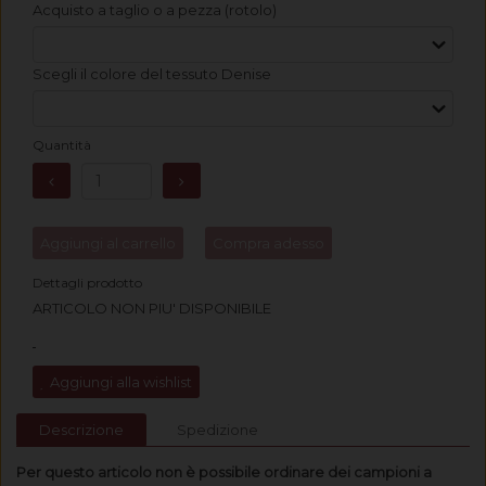
Acquisto a taglio o a pezza (rotolo)
Scegli il colore del tessuto Denise
Quantità
Aggiungi al carrello
Compra adesso
Dettagli prodotto
ARTICOLO NON PIU' DISPONIBILE
Aggiungi alla wishlist
Descrizione
Spedizione
Per questo articolo non è possibile ordinare dei campioni a