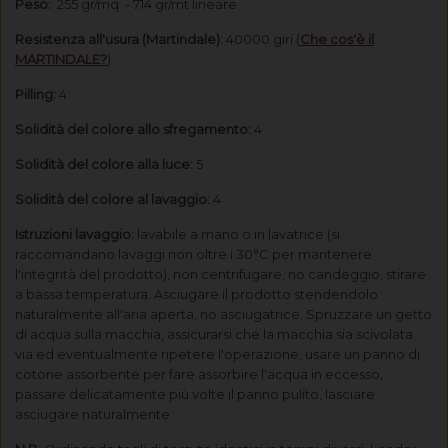
Peso:
255 gr/mq - 714 gr/mt lineare
Resistenza all'usura (Martindale):
40000 giri (
Che cos'è il
MARTINDALE?
)
Pilling:
4
Solidità del colore allo sfregamento:
4
Solidità del colore alla luce:
5
Solidità del colore al lavaggio:
4
Istruzioni lavaggio:
lavabile a mano o in lavatrice (si
raccomandano lavaggi non oltre i 30°C per mantenere
l'integrità del prodotto)
, non centrifugare, no candeggio, stirare
a bassa temperatura.
Asciugare il prodotto stendendolo
naturalmente all'aria aperta, no asciugatrice.
Spruzzare un getto
di acqua sulla macchia, assicurarsi che la macchia sia scivolata
via ed eventualmente ripetere l'operazione, usare un panno di
cotone assorbente per fare assorbire l'acqua in eccesso,
passare delicatamente più volte il panno pulito, lasciare
asciugare naturalmente.