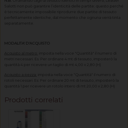
N.B.
Ordinando tagli di tessuto identici in tempi diversi, Leader
Salotti non può garantire l’identicità delle partite; questo perché
è tecnicamente impossibile riprodurre due partite di tessuto
perfettamente identiche, dal momento che ognuna verrà tinta
separatamente.
MODALITA' D'ACQUISTO
Acquisto al metro:
imposta nella voce "Quantità" il numero di
metri necessari. Es: Per ordinare 4 mt di tessuto, imposterò la
quantità 4 per ricevere un taglio di mt 4,00 x 2,80 (H)
Acquisto a pezza:
imposta nella voce "Quantità" il numero di
rotoli necessari. Es: Per ordinare 20 mt di tessuto, imposterò la
quantità 1 per ricevere un rotolo intero di mt 20,00 x 2,80 (H)
Prodotti correlati