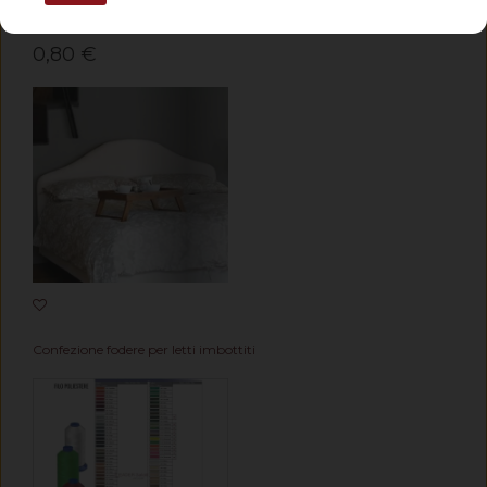
Cerniera a taglio per cuscini divani a misura con cursore.
0,80 €
Confezione fodere per letti imbottiti