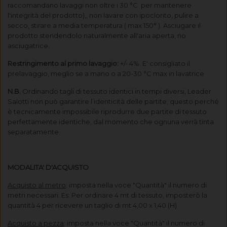
raccomandano lavaggi non oltre i 30 °C per mantenere
l'integrità del prodotto),
, non lavare con ipoclorito, pulire a
secco, stirare a media temperatura ( max 150° ).
Asciugare il
prodotto stendendolo naturalmente all'aria aperta, no
asciugatrice.
Restringimento al primo lavaggio:
+/- 4%. E' consigliato il
prelavaggio, meglio se a mano o a 20-30 °C max in lavatrice
N.B.
Ordinando tagli di tessuto identici in tempi diversi, Leader
Salotti non può garantire l’identicità delle partite; questo perché
è tecnicamente impossibile riprodurre due partite di tessuto
perfettamente identiche, dal momento che ognuna verrà tinta
separatamente.
MODALITA' D'ACQUISTO
Acquisto al metro
: imposta nella voce "Quantità" il numero di
metri necessari. Es: Per ordinare 4 mt di tessuto, imposterò la
quantità 4 per ricevere un taglio di mt 4,00 x 1,40 (H)
Acquisto a pezza
: imposta nella voce "Quantità" il numero di