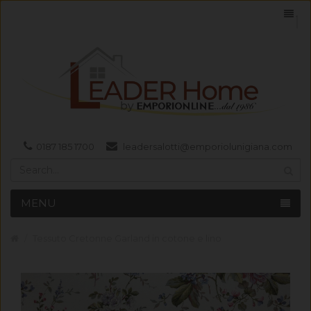
0187 185 1700
leadersalotti@emporiolunigiana.com
MENU
Tessuto Cretonne Garland in cotone e lino