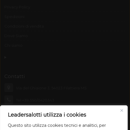
Privacy Policy
Spedizioni
Condizioni di vendita
Dove Siamo
Chi siamo
Contatti
Via del Ghiaione 3, 54023 Filattiera MS
Tel.+39 350/0420343
leadersalotti@emporiolunigiana.com
Leadersalotti utilizza i cookies
Questo sito utilizza cookies tecnici e analitici, per