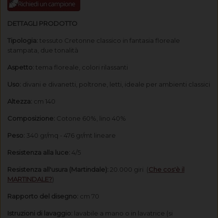
DETTAGLI PRODOTTO
Tipologia:
tessuto Cretonne classico in fantasia floreale
stampata, due tonalità
Aspetto:
tema floreale, c
olori rilassanti
Uso:
divani e divanetti, poltrone, letti, ideale per ambienti classici
Altezza:
cm 140
Composizione:
Cotone 60%, lino 40%
Peso:
340 gr/mq - 476 gr/mt lineare
Resistenza alla luce:
4/5
Resistenza all'usura (Martindale):
20.000 giri (
Che cos'è il
MARTINDALE?
)
Rapporto del disegno:
cm 70
Istruzioni di lavaggio:
lavabile a mano o in lavatrice (si