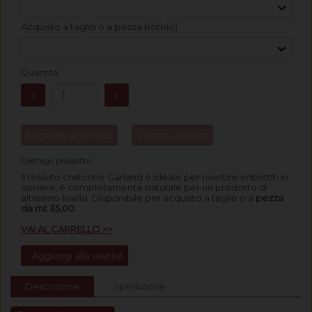
Acquisto a taglio o a pezza (rotolo)
Quantità
Aggiungi al carrello
Compra adesso
Dettagli prodotto
Il tessuto cretonne Garland è ideale per rivestire imbottiti in
genere, è completamente naturale per un prodotto di
altissimo livello. Disponibile per acquisto a taglio o a
pezza
da mt 35,00.
VAI AL CARRELLO >>
Aggiungi alla wishlist
Descrizione
Spedizione