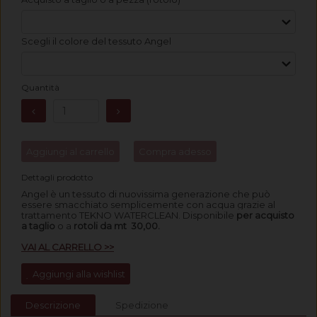
Scegli il colore del tessuto Angel
Quantità
Aggiungi al carrello
Compra adesso
Dettagli prodotto
Angel è un tessuto di nuovissima generazione che può
essere smacchiato semplicemente con acqua grazie al
trattamento TEKNO WATERCLEAN.
Disponibile
per acquisto
a taglio
o a
rotoli da mt 30,00.
VAI AL CARRELLO >>
Aggiungi alla wishlist
Descrizione
Spedizione