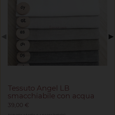
◀
▶
Tessuto Angel LB
smacchiabile con acqua
39,00 €
Acquisto a taglio o a pezza (rotolo)