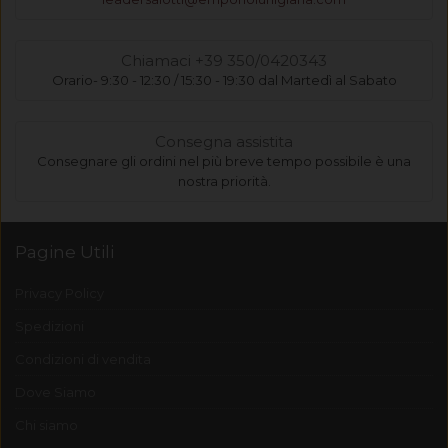
Chiamaci +39 350/0420343
Orario- 9:30 - 12:30 / 15:30 - 19:30 dal Martedì al Sabato
Consegna assistita
Consegnare gli ordini nel più breve tempo possibile è una
nostra priorità.
Pagine Utili
Privacy Policy
Spedizioni
Condizioni di vendita
Dove Siamo
Chi siamo