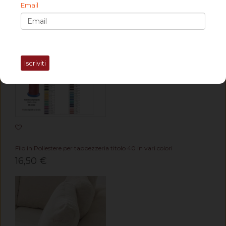
Email
5,00 €
Iscriviti
Filo in Poliestere per tappezzeria titolo 40 in vari colori
16,50 €