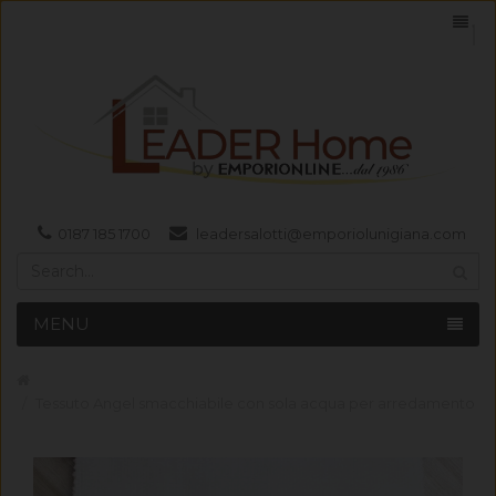
0187 185 1700
leadersalotti@emporiolunigiana.com
MENU
Tessuto Angel smacchiabile con sola acqua per arredamento