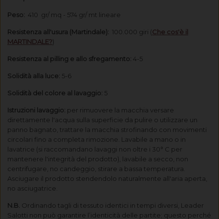
Peso:
410 gr/ mq - 574 gr/ mt lineare
Resistenza all'usura (Martindale):
100.000 giri (
Che cos'è il
MARTINDALE?
)
Resistenza al pilling e allo sfregamento:
4-5
Solidità alla luce:
5-6
Solidità del colore al lavaggio:
5
Istruzioni lavaggio:
per rimuovere la macchia versare
direttamente l'acqua sulla superficie da pulire o utilizzare un
panno bagnato, trattare la macchia strofinando con movimenti
circolari fino a completa rimozione. Lavabile a mano o in
lavatrice (si raccomandano lavaggi non oltre i 30° C per
mantenere l'integrità del prodotto), lavabile a secco, non
centrifugare, no candeggio, stirare a bassa temperatura.
Asciugare il prodotto stendendolo naturalmente all'aria aperta,
no asciugatrice.
N.B.
Ordinando tagli di tessuto identici in tempi diversi, Leader
Salotti non può garantire l’identicità delle partite; questo perché