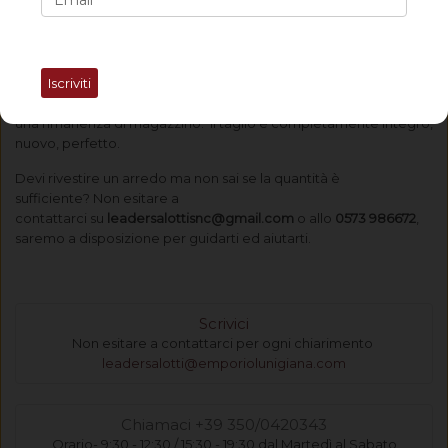
IDEALE PER:
rivestimento cuscini
Iscriviti
Questo scampolo di tessuto è di ottima qualità. In questa
sezione lo proponiamo ad un
prezzo vantaggioso
, trattandosi di
una rimanenza di magazzino. Il taglio è completamente integro,
nuovo, perfetto.
Devi rivestire un arredo ma non sai se la quantità è
sufficiente? Non esitare a
contattarci su
leadersalottisnc@gmail.com
o allo
0573 986672
,
saremo a disposizione per guidarti ed aiutarti.
Scrivici
Non esitare a contattarci per ogni chiarimento
leadersalotti@emporiolunigiana.com
Chiamaci +39 350/0420343
Orario- 9:30 - 12:30 / 15:30 - 19:30 dal Martedì al Sabato