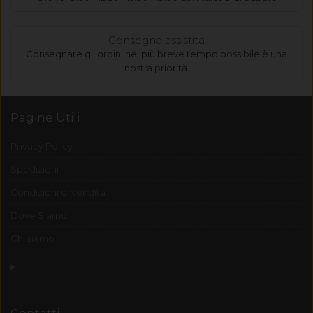
Consegna assistita
Consegnare gli ordini nel più breve tempo possibile è una
nostra priorità.
Pagine Utili
Privacy Policy
Spedizioni
Condizioni di vendita
Dove Siamo
Chi siamo