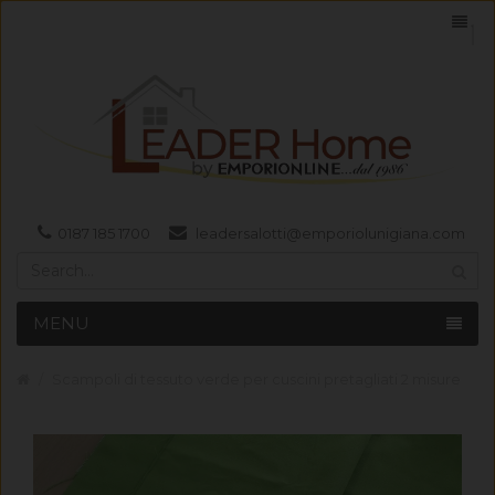
0187 185 1700
leadersalotti@emporiolunigiana.com
MENU
Scampoli di tessuto verde per cuscini pretagliati 2 misure