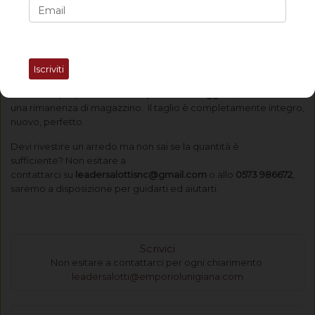
cuscineria varia
Per ulteriori informazioni su Calliope
clicca qui
Iscriviti
Questo scampolo di tessuto è di ottima qualità. In questa
sezione lo proponiamo ad un
prezzo vantaggioso
, trattandosi di
una rimanenza di magazzino. Il taglio è completamente integro,
nuovo, perfetto.
Devi rivestire un arredo ma non sai se la quantità è
sufficiente? Non esitare a
contattarci su
leadersalottisnc@gmail.com
o allo
0573 986672
,
saremo a disposizione per guidarti ed aiutarti.
Scrivici
Non esitare a contattarci per ogni chiarimento
leadersalotti@emporiolunigiana.com