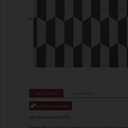
◀
Descrizione
Spedizione
DETTAGLI PRODOTTO
Tipologia:
microfibra stampata con una fantasia geomet