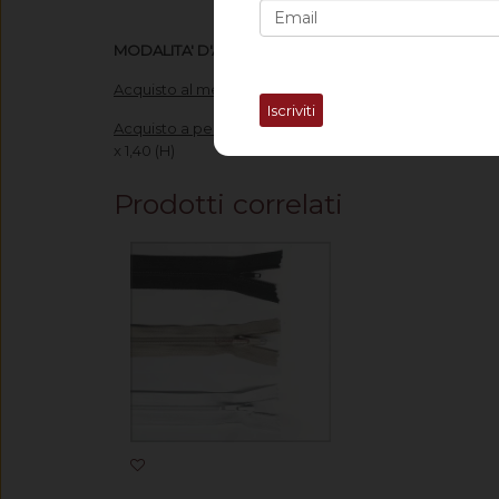
MODALITA' D'ACQUISTO
Acquisto al metro:
imposta nella voce "Quantità" il num
Iscriviti
Acquisto a pezza:
imposta nella voce "Quantità" il num
x 1,40 (H)
Prodotti correlati