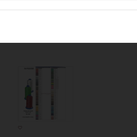
ero di metri necessari. Es: Per ordinare 4 mt di tessuto, imposterò la q
ero di pezze necessarie. Es: Per ordinare 35 mt di tessuto, imposterò 