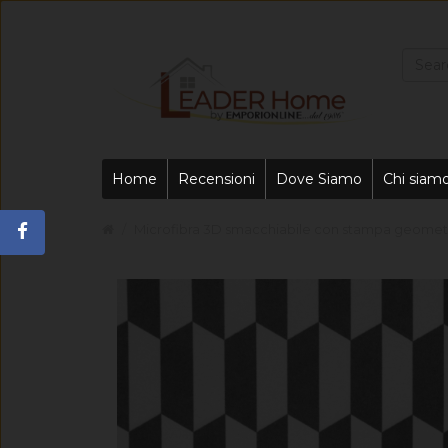
Home
Recensioni
Dove Siamo
Chi siam
Microfibra 3D smacchiabile con stampa geometr