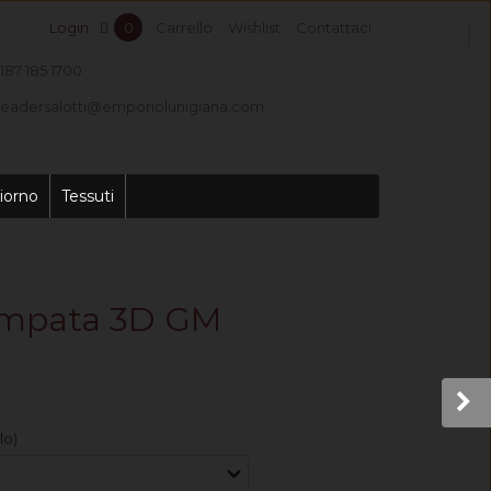
Login
0
Carrello
Wishlist
Contattaci
187 185 1700
leadersalotti@emporiolunigiana.com
iorno
Tessuti
tampata 3D GM
lo)