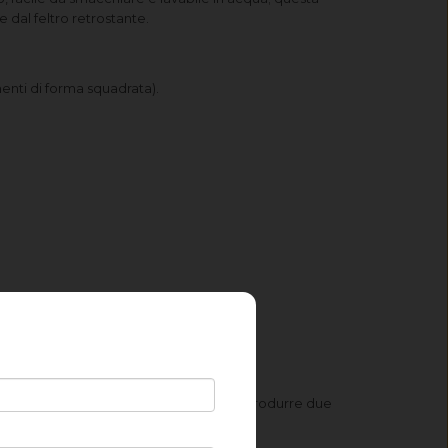
 dal feltro retrostante.
ementi di forma squadrata).
sto perchè è tecnicamente impossibile riprodurre due