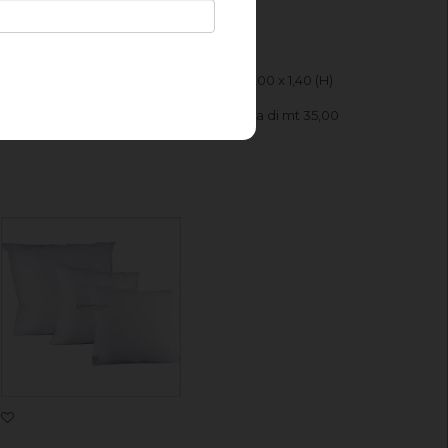
uantità 4 per ricevere un taglio di mt 4,00 x 1,40 (H)
la quantità 1 per ricevere un'intera pezza di mt 35,00