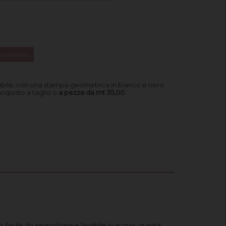
a adesso
abile, con una stampa geometrica in bianco e nero
acquisto a taglio o
a pezza da mt 35,00.
, facile da smacchiare e lavabile in acqua; questa