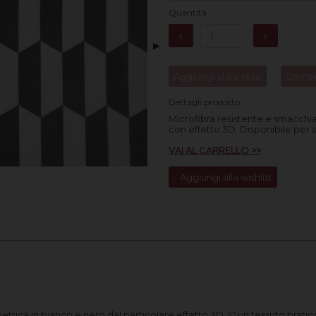
Quantità
▶
Aggiungi al carrello
Compr
Dettagli prodotto
Microfibra resistente e smacchi
con effetto 3D. Disponibile per 
VAI AL CARRELLO >>
Aggiungi alla wishlist
rica in bianco e nero dal particolare effetto 3D. E' un tessuto pratico