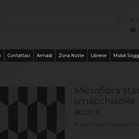
0
o
Contattaci
Armadi
Zona Notte
Librerie
Mobili Sogg
ica bicolore
Microfibra s
smacchiabile
80,00 €
Acquisto a taglio o a pezza (roto