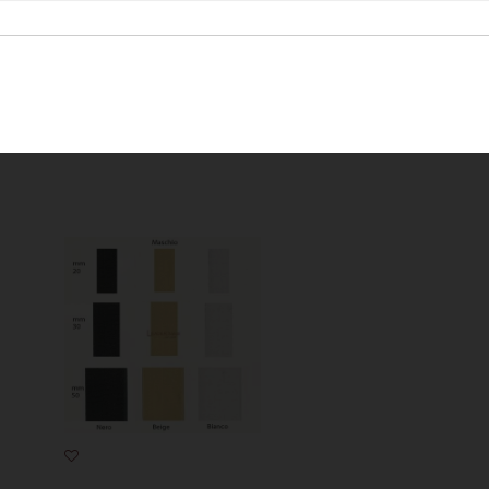
mero di metri necessari. Es: Per ordinare 4 mt di tessuto, imposterò la q
mero di pezze necessarie. Es: Per ordinare 35 mt di tessuto, imposterò 