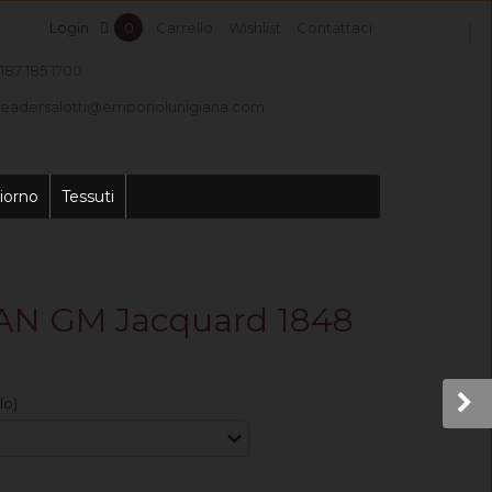
Login
0
Carrello
Wishlist
Contattaci
187 185 1700
leadersalotti@emporiolunigiana.com
iorno
Tessuti
AN GM Jacquard 1848
lo)