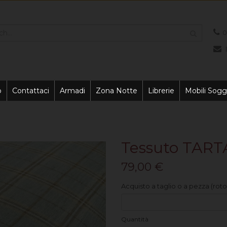
0
o
Contattaci
Armadi
Zona Notte
Librerie
Mobili Sogg
Tessuto TART
79,00 €
Acquisto a taglio o a pezza (roto
Quantità