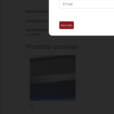
MODALITA' D'ACQUISTO
Acquisto al metro
: imposta nella voce "Quantità" il nu
Iscriviti
Acquisto a pezza
: imposta nella voce "Quantità" il nu
x 1,40 (H)
Prodotti correlati