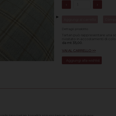
▶
Aggiungi al carrello
Compr
Dettagli prodotto
Tartan può rappresentare una s
rivisitato in accostamenti di colo
da mt 35,00.
VAI AL CARRELLO >>
Aggiungi alla wishlist
adri tipo tartan, tonalità azzurro tenue, azzurro polvere