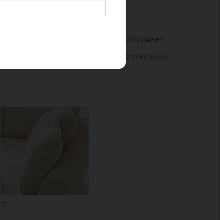
uantità 4 per ricevere un taglio di mt 4,00 x 1,40 (H)
la quantità 1 per ricevere un'intera pezza di mt 35,00