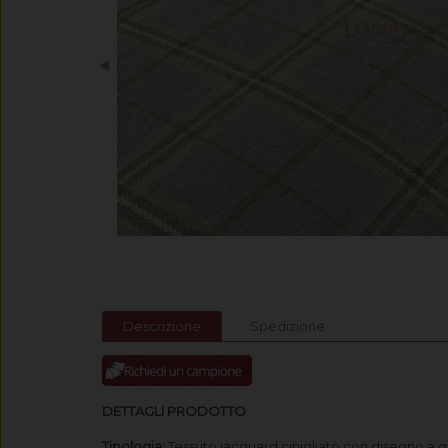
◀
Descrizione
Spedizione
DETTAGLI PRODOTTO
Tipologia:
Tessuto jacquard cinigliato con disegno a qu