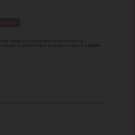
a adesso
celta classica ma al tempo stesso moderna,
ri attuali. Disponibile per acquisto a taglio o a
pezza