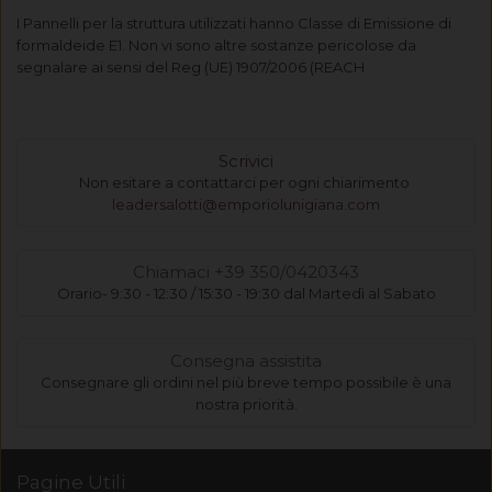
I Pannelli per la struttura utilizzati hanno Classe di Emissione di
formaldeide E1. Non vi sono altre sostanze pericolose da
segnalare ai sensi del Reg (UE) 1907/2006 (REACH
Scrivici
Non esitare a contattarci per ogni chiarimento
leadersalotti@emporiolunigiana.com
Chiamaci +39 350/0420343
Orario- 9:30 - 12:30 / 15:30 - 19:30 dal Martedì al Sabato
Consegna assistita
Consegnare gli ordini nel più breve tempo possibile è una
nostra priorità.
Pagine Utili