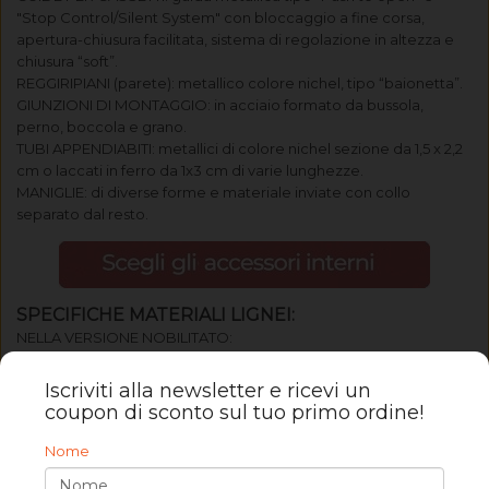
"Stop Control/Silent System" con bloccaggio a fine corsa,
apertura-chiusura facilitata, sistema di regolazione in altezza e
chiusura “soft”.
REGGIRIPIANI (parete): metallico colore nichel, tipo “baionetta”.
GIUNZIONI DI MONTAGGIO: in acciaio formato da bussola,
perno, boccola e grano.
TUBI APPENDIABITI: metallici di colore nichel sezione da 1,5 x 2,2
cm o laccati in ferro da 1x3 cm di varie lunghezze.
MANIGLIE: di diverse forme e materiale inviate con collo
separato dal resto.
SPECIFICHE MATERIALI LIGNEI:
NELLA VERSIONE NOBILITATO:
Pannello di particelle di legno di classe E1(a basso contenuto di
formaldeide), Nobilitato con carta melaminica tipo legno colori
Iscriviti alla newsletter e ricevi un
di serie;
coupon di sconto sul tuo primo ordine!
Ove l'articolo sia completato con accessori elettronici (TV o
Nome
illuminazione Led) assicurarsi che gli stessi siano installati in
conformità a quanto prescritto dal produttore. In particolare