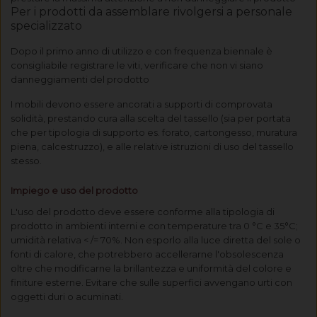
Per i prodotti da assemblare rivolgersi a personale
specializzato
Dopo il primo anno di utilizzo e con frequenza biennale è
consigliabile registrare le viti, verificare che non vi siano
danneggiamenti del prodotto
I mobili devono essere ancorati a supporti di comprovata
solidità, prestando cura alla scelta del tassello (sia per portata
che per tipologia di supporto es. forato, cartongesso, muratura
piena, calcestruzzo), e alle relative istruzioni di uso del tassello
stesso.
Impiego e uso del prodotto
L'uso del prodotto deve essere conforme alla tipologia di
prodotto in ambienti interni e con temperature tra 0 °C e 35°C;
umidità relativa < /= 70%. Non esporlo alla luce diretta del sole o
fonti di calore, che potrebbero accellerarne l'obsolescenza
oltre che modificarne la brillantezza e uniformità del colore e
finiture esterne. Evitare che sulle superfici avvengano urti con
oggetti duri o acuminati.