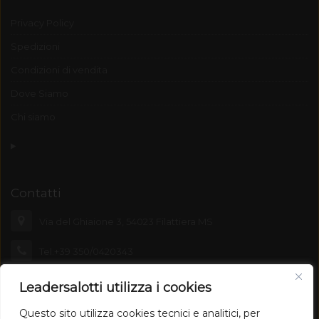
Privacy Policy
Spedizioni
Condizioni di vendita
Dove Siamo
Chi siamo
Contatti
Via del Ghiaione 3, 54023 Filattiera MS
Tel.+39 350/0420343
leadersalotti@emporiolunigiana.com
Leadersalotti utilizza i cookies
Questo sito utilizza cookies tecnici e analitici, per