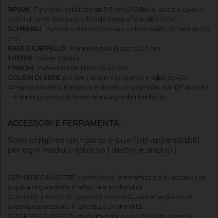
RIPIANI
: Pannello nobilitato sp.3.5 cm SABBIA o laccato opaco
colori di serie. Bordato c/bordo carta 4/10 e ABS 10/10.
SCHIENALI
: Pannello di in MD laccato colore SABBIA 1 lato sp.0,5
cm.
BASE E CAPPELLO
: Pannello nobilitato sp.2.5 cm
INTERNI
: colore Sabbia
FIANCHI
: Pannello nobilitato sp.2,5 cm
COLORI DI SERIE
bordato avanti con bordo in ABS sp.4/10;
Armadio Modello Battente è dotato di un profilo in MDF avvolto.
Entrambi provvisti di ferramenta e piedini livellatori.
ACCESSORI E FERRAMENTA.
Sono compresi un ripiano e due tubi appendiabiti
per ogni modulo esterno ( destro e sinistro )
CERNIERE E BASETTE (contenitori): ammortizzate in acciaio con
doppia regolazione in altezza e profondità.
CERNIERE E BASETTE (parete): ammortizzate in acciaio con
doppia regolazione in altezza e profondità.
GUIDE PER CASSETTI: guida metallica tipo “Push to open” e