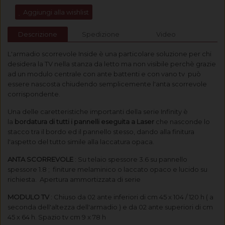
Aggiungi alla wishlist
Descrizione
Spedizione
Video
L'armadio scorrevole Inside è una particolare soluzione per chi
desidera la TV nella stanza da letto ma non visibile perchè grazie
ad un modulo centrale con ante battenti e con vano tv può
essere nascosta chiudendo semplicemente l'anta scorrevole
corrispondente.
Una delle caretteristiche importanti della serie Infinity è
la
bordatura di tutti i pannelli eseguita a Laser
che nasconde lo
stacco tra il bordo ed il pannello stesso, dando alla finitura
l'aspetto del tutto simile alla laccatura opaca.
ANTA SCORREVOLE
: Su telaio spessore 3.6 su pannello
spessore 1.8 ; finiture melaminico o laccato opaco e lucido su
richiesta. Apertura ammortizzata di serie
MODULO TV
: Chiuso da 02 ante inferiori di cm 45 x 104 / 120 h ( a
seconda dell'altezza dell'armadio ) e da 02 ante superiori di cm
45 x 64 h. Spazio tv cm 9 x 78 h