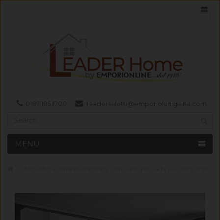
0187 185 1700
leadersalotti@emporiolunigiana.com
MENU
Armadio scorrevole Infinity con vano per la tv a scomparsa