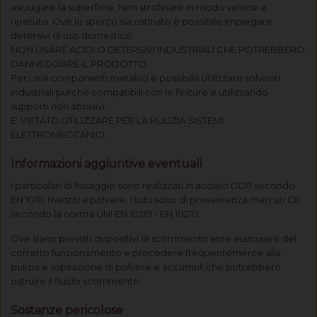
asciugare la superficie. Non strofinare in modo veloce e
ripetuto. Ove lo sporco sia ostinato è possibile impiegare
detersivi di uso domestico.
NON USARE ACIDI O DETERSIVI INDUSTRIALI CHE POTREBBERO
DANNEGGIARE IL PRODOTTO.
Per i soli componenti metallici è possibile utilizzare solventi
industriali purchè compatibili con le finiture e utilizzando
supporti non abrasivi.
E' VIETATO UTILIZZARE PER LA PULIZIA SISTEMI
ELETTROMECCANICI.
Informazioni aggiuntive eventuali
I particolari di fissaggio sono realizzati in acciaio DD11 secondo
EN 10111, rivestiti a polvere. I tubi sono di provenienza marcati CE
secondo la norma UNI EN 10219 - EN 10210.
Ove siano previsti dispositivi di scorrimento ante assicurarsi del
corretto funzionamento e procedere frequentemente alla
pulizia e aspirazione di polvere e accumuli che potrebbero
ostruire il fluido scorrimento.
Sostanze pericolose