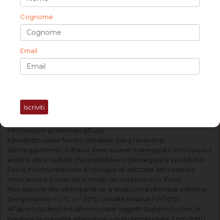
assicurarsi che indumenti o altro materiale infiammabile sia
Cognome
collocato ad una distanza minima di 30 cm. Nel caso vi sia la
presenza di dispositivi di rotazione della TV, questi devono
essere ben ancorati secondo le istruzioni del produttore e in
ogni caso non si devono aggiungere carichi aggiuntivi o
Email
applicare sforzi e sollecitazioni, in quanto potrebbero scardinare
i fissaggi con conseguenziale rischio di caduta. Tenerli lontano
dalla portata dei BAMBINI.
Uso e manutenzione
Iscriviti
Montaggio e istallazione
Informazioni preliminari all'uso:
Il prodotto viene fornito imballato per prevenirne
danneggiamenti , tuttavia deve essere maneggiato con cura ed
evitare urti e cadute che potrebbero danneggiare il prodotto.
Per la movimentazione si consiglia di utilizzare attrezzature
meccaniche o manuali in modo da contenere lo sforzo.
Non esporlo alle intemperie ne a situazioni ambientali estreme
(temperature < 0 °C o > 35°C; umidità relativa > /= 70%).
All'apertura degli imballi non usare oggetti taglienti (cutter) e
prestare la massima attenzione a non danneggiare il prodotto