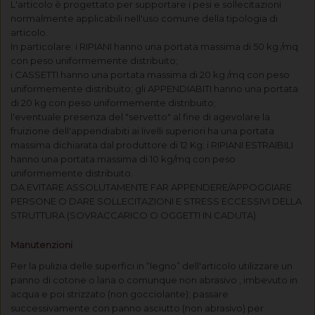
L'articolo è progettato per supportare i pesi e sollecitazioni
normalmente applicabili nell'uso comune della tipologia di
articolo.
In particolare: i RIPIANI hanno una portata massima di 50 kg /mq
con peso uniformemente distribuito;
i CASSETTI hanno una portata massima di 20 kg /mq con peso
uniformemente distribuito; gli APPENDIABITI hanno una portata
di 20 kg con peso uniformemente distribuito;
l'eventuale presenza del "servetto" al fine di agevolare la
fruizione dell'appendiabiti ai livelli superiori ha una portata
massima dichiarata dal produttore di 12 Kg; i RIPIANI ESTRAIBILI
hanno una portata massima di 10 kg/mq con peso
uniformemente distribuito.
DA EVITARE ASSOLUTAMENTE FAR APPENDERE/APPOGGIARE
PERSONE O DARE SOLLECITAZIONI E STRESS ECCESSIVI DELLA
STRUTTURA (SOVRACCARICO O OGGETTI IN CADUTA)
Manutenzioni
Per la pulizia delle superfici in “legno” dell'articolo utilizzare un
panno di cotone o lana o comunque non abrasivo , imbevuto in
acqua e poi strizzato (non gocciolante); passare
successivamente con panno asciutto (non abrasivo) per