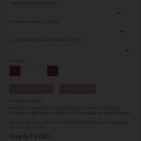
Finitura Armadio Infinity
Finitura modulo tv Infinity
Scegli l'altezza dell'armadio Infinity tv
Quantità
Aggiungi al carrello
Compra adesso
Dettagli prodotto
Armadio scorrevole con televisore che viene nascosto
all'interno dell'anta, montato su un modulo ad ante battenti.
Misura unica cm 280 x 66 x 246 o 262 di altezza . Spazio per
la tv cm 91 x 78 H
Guarda il VIDEO