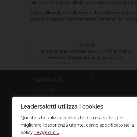
del proprio monitor, difatti, un colore apparentemente
N.B.
Ordinando tagli di tessuto identici in tempi diver
partite di tessuto perfettamente identiche, dal mom
Scrivici
Non esitare a contattarci per ogni chiarimento
leadersalotti@emporiolunigiana.com
Pagine Utili
Privacy Policy
Spedizioni
Leadersalotti utilizza i cookies
Condizioni di vendita
Questo sito utilizza cookies tecnici e analitici, per
Dove Siamo
migliorare l'esperienza utente, come specificato nella
Chi siamo
policy
Leggi di più