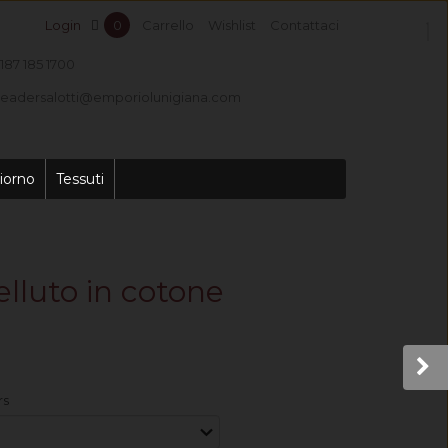
Login
0
Carrello
Wishlist
Contattaci
187 185 1700
leadersalotti@emporiolunigiana.com
iorno
Tessuti
elluto in cotone
rs