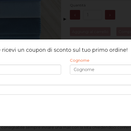
Quantità
▶
Aggiungi al carrello
Compr
Dettagli prodotto
 e ricevi un coupon di sconto sul tuo primo ordine!
Scegli la/le variante/i di colore ch
passaggio per tutti i colori che d
Ti ricordiamo che puoi scegliere a
Cognome
hanno un costo di € 0,50 Iva inc
Aggiungi alla wishlist
la disponibilità in magazzino).
no.
 è consigliabile sempre inviare una mail con la lista chiedendoci confe