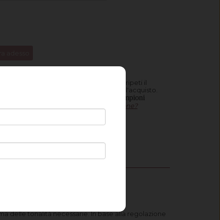
a adesso
e vuoi e clicca su "Aggiungi al carrello", ripeti il
esideri. Vai infine al carrello e completa l'acquisto.
I campioni
nche tra gli altri tessuti disponibili.
lusa ciascuno.
Come ordinare un campione?
rma delle tonalità necessarie. In base alla regolazione