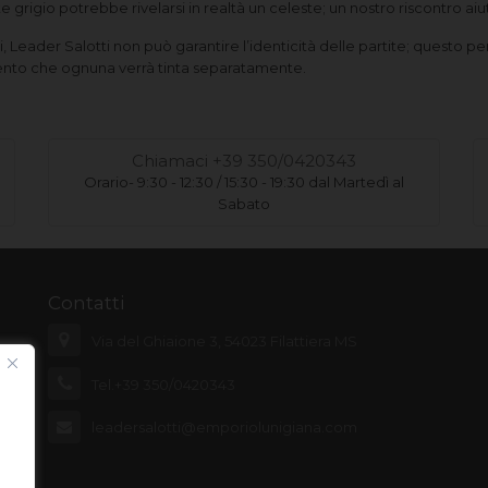
 grigio potrebbe rivelarsi in realtà un celeste; un nostro riscontro aiu
si, Leader Salotti non può garantire l’identicità delle partite; questo
ento che ognuna verrà tinta separatamente.
Chiamaci +39 350/0420343
Orario- 9:30 - 12:30 / 15:30 - 19:30 dal Martedì al
Sabato
Contatti
Via del Ghiaione 3, 54023 Filattiera MS
Tel.+39 350/0420343
leadersalotti@emporiolunigiana.com