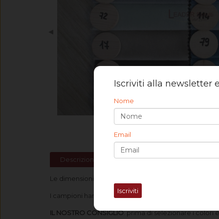
◀
Iscriviti alla newsletter
Nome
Email
Descrizione
Spedizione
Le dimensioni previste sono di cm 4x5 circa (in base al
Iscriviti
I campioni hanno un costo di € 0,50 Iva inclusa ciascu
IL NOSTRO CONSIGLIO
: prima di selezionare i colori