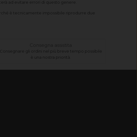
terà ad evitare errori di questo genere.
 perché è tecnicamente impossibile riprodurre due
Consegna assistita
Consegnare gli ordini nel più breve tempo possibile
è una nostra priorità.