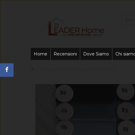
Home
Recensioni
Dove Siamo
Chi siam
Campioni del velluto in cotone Velours