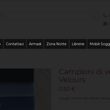
0
o
Contattaci
Armadi
Zona Notte
Librerie
Mobili Sogg
Campioni di v
Velours
0,50 €
Scegli il colore del velluto Velou