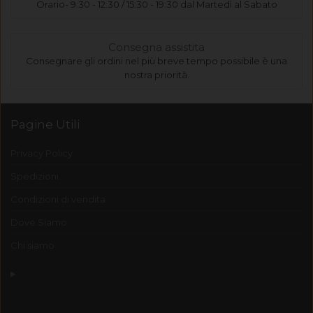
Orario- 9:30 - 12:30 / 15:30 - 19:30 dal Martedì al Sabato
Consegna assistita
Consegnare gli ordini nel più breve tempo possibile è una
nostra priorità.
Pagine Utili
Privacy Policy
Spedizioni
Condizioni di vendita
Dove Siamo
Chi siamo