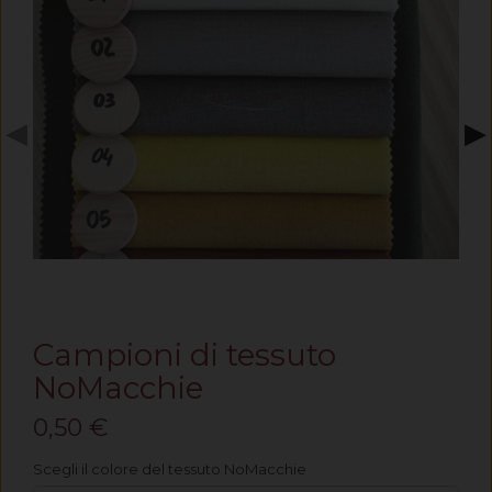
◀
▶
Campioni di tessuto
NoMacchie
0,50 €
Scegli il colore del tessuto NoMacchie