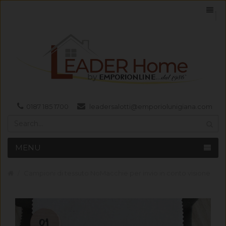
0187 185 1700
leadersalotti@emporiolunigiana.com
MENU
Campioni di tessuto NoMacchie per invio in conto visione