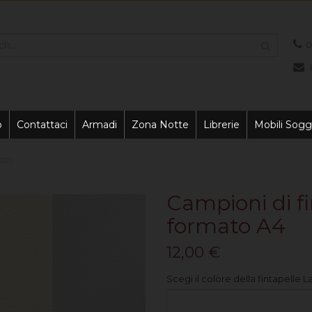
0
o
Contattaci
Armadi
Zona Notte
Librerie
Mobili Sogg
otti
Campioni di fi
formato A4
12,00 €
Scegi il colore della fintapelle 