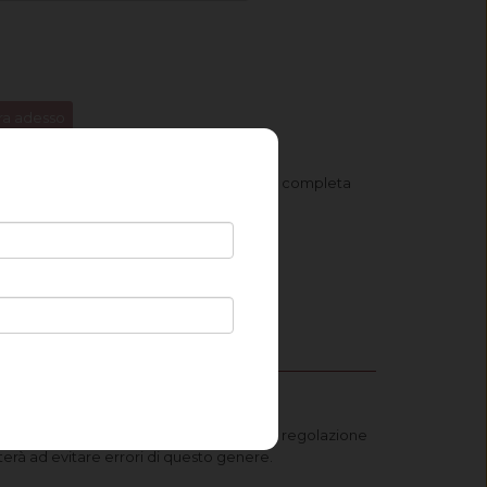
a adesso
iungila al carrello. Vai infine al carrello e completa
ampione?
re è di € 9,50
rma delle tonalità necessarie. In base alla regolazione
terà ad evitare errori di questo genere.