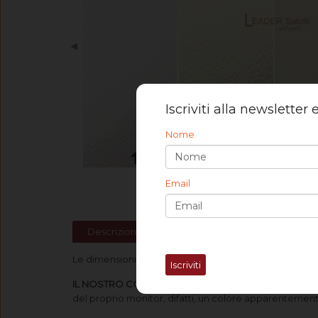
◀
Iscriviti alla newsletter
Nome
Email
Descrizione
Spedizione
Le dimensioni del campione sono di cm 21 x 29,7 (fogli
Iscriviti
IL NOSTRO CONSIGLIO
: prima di selezionare i colori
del proprio monitor, difatti, un colore apparentemente