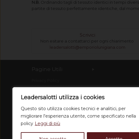
N.B.
Ordinando tagli di tessuto identici in tempi diver
partite di tessuto perfettamente identiche, dal mom
Scrivici
Non esitare a contattarci per ogni chiarimento
leadersalotti@emporiolunigiana.com
Pagine Utili
Privacy Policy
Spedizioni
Leadersalotti utilizza i cookies
Condizioni di vendita
Questo sito utilizza cookies tecnici e analitici, per
Dove Siamo
migliorare l'esperienza utente, come specificato nella
Chi siamo
policy
Leggi di più