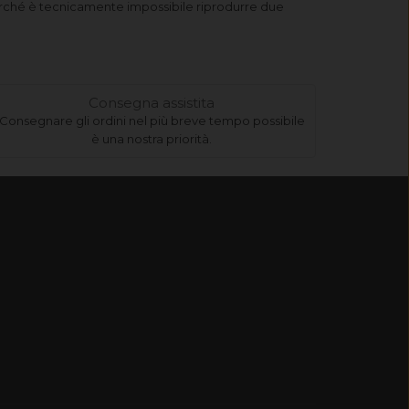
 perché è tecnicamente impossibile riprodurre due
Consegna assistita
Consegnare gli ordini nel più breve tempo possibile
è una nostra priorità.