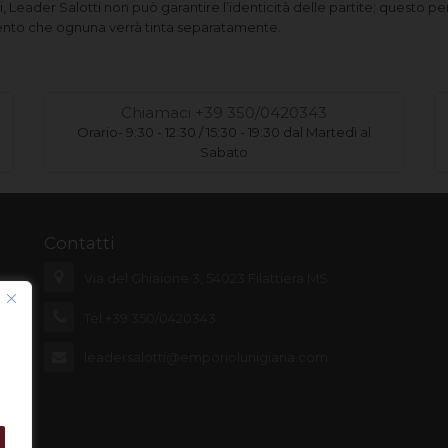
si, Leader Salotti non può garantire l’identicità delle partite; questo
ento che ognuna verrà tinta separatamente.
Chiamaci +39 350/0420343
Orario- 9:30 - 12:30 / 15:30 - 19:30 dal Martedì al
Sabato
Contatti
Via del Ghiaione 3, 54023 Filattiera MS
Tel.+39 350/0420343
leadersalotti@emporiolunigiana.com