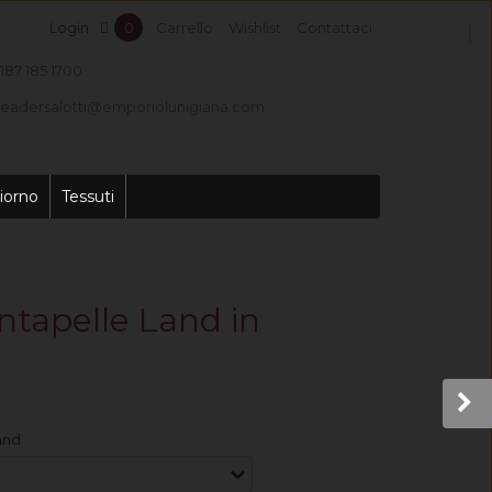
Login
0
Carrello
Wishlist
Contattaci
187 185 1700
leadersalotti@emporiolunigiana.com
iorno
Tessuti
ntapelle Land in
Land