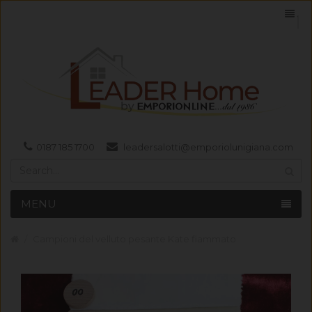
0187 185 1700
leadersalotti@emporiolunigiana.com
MENU
Campioni del velluto pesante Kate fiammato