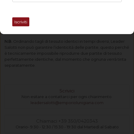
IL NOSTRO CONSIGLIO
: prima di selezionare i colori è
consigliabile sempre inviare una mail con la lista chiedendoci
conferma delle tonalità necessarie. In base alla regolazione del
proprio monitor, difatti, un colore apparentemente grigio
Iscriviti
potrebbe rivelarsi in realtà un celeste; un nostro riscontro aiuterà
ad evitare errori di questo genere.
N.B.
Ordinando tagli di tessuto identici in tempi diversi, Leader
Salotti non può garantire l’identicità delle partite; questo perché
è tecnicamente impossibile riprodurre due partite di tessuto
perfettamente identiche, dal momento che ognuna verrà tinta
separatamente.
Scrivici
Non esitare a contattarci per ogni chiarimento
leadersalotti@emporiolunigiana.com
Chiamaci +39 350/0420343
Orario- 9:30 - 12:30 / 15:30 - 19:30 dal Martedì al Sabato