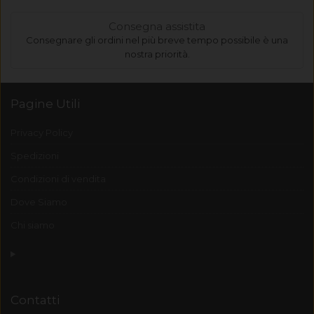
Consegna assistita
Consegnare gli ordini nel più breve tempo possibile è una
nostra priorità.
Pagine Utili
Privacy Policy
Spedizioni
Condizioni di vendita
Dove Siamo
Chi siamo
Contatti