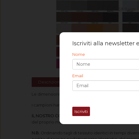
Iscriviti alla newsletter
Nome
Email
Descrizione
Spedizione
Le dimensioni previste sono di cm 4x5 circa (in base al
I campioni hanno un costo di € 0,50 Iva inclusa ciascu
Iscriviti
IL NOSTRO CONSIGLIO
: prima di selezionare i colori
del proprio monitor, difatti, un colore apparentemente
N.B.
Ordinando tagli di tessuto identici in tempi diver