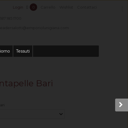
Login
0
Carrello
Wishlist
Contattaci
187 185 1700
leadersalotti@emporiolunigiana.com
iorno
Tessuti
ntapelle Bari
ari