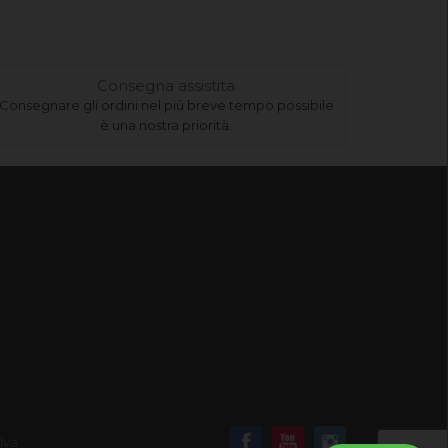
Consegna assistita
Consegnare gli ordini nel più breve tempo possibile
è una nostra priorità.
Iva :