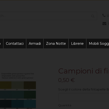
0
o
Contattaci
Armadi
Zona Notte
Librerie
Mobili Sogg
Campioni di fi
0,50 €
Scegli il colore della fintapelle B
Quantità