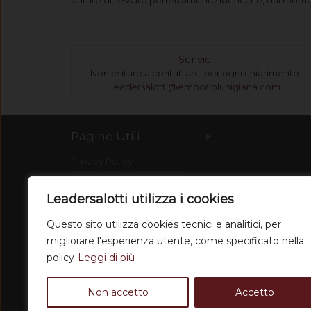
partite di tessuto perfettamente identiche, dal mom
Scrivici
Non esitare a contattarci per ogni chiarimento
leadersalotti@emporiolunigiana.com
Pagine Utili
Privacy Policy
Spedizioni
Leadersalotti utilizza i cookies
Condizioni di vendita
Questo sito utilizza cookies tecnici e analitici, per
Dove Siamo
migliorare l'esperienza utente, come specificato nella
Chi siamo
policy
Leggi di più
Non accetto
Accetto
© 20