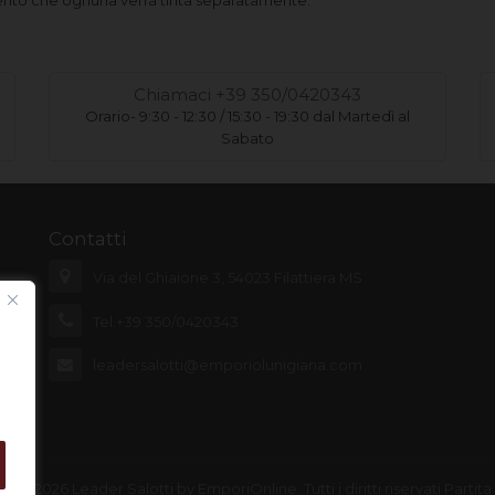
ento che ognuna verrà tinta separatamente.
Chiamaci +39 350/0420343
Orario- 9:30 - 12:30 / 15:30 - 19:30 dal Martedì al
Sabato
Contatti
Via del Ghiaione 3, 54023 Filattiera MS
Tel.+39 350/0420343
leadersalotti@emporiolunigiana.com
10 - 2026 Leader Salotti by EmporiOnline. Tutti i diritti riservati Partita 