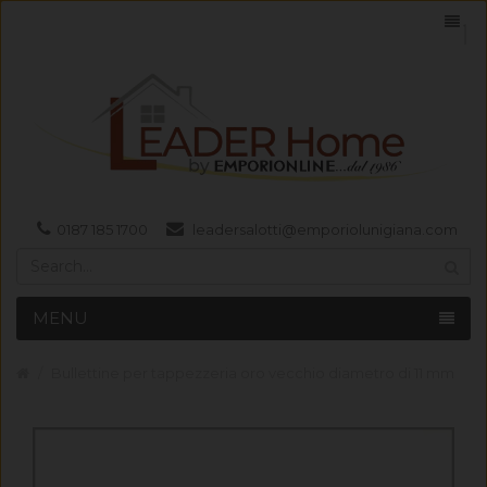
0187 185 1700
leadersalotti@emporiolunigiana.com
MENU
Bullettine per tappezzeria oro vecchio diametro di 11 mm