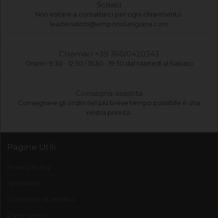
Scrivici
Non esitare a contattarci per ogni chiarimento
leadersalotti@emporiolunigiana.com
Chiamaci +39 350/0420343
Orario- 9:30 - 12:30 / 15:30 - 19:30 dal Martedì al Sabato
Consegna assistita
Consegnare gli ordini nel più breve tempo possibile è una
nostra priorità.
Pagine Utili
Privacy Policy
Spedizioni
Condizioni di vendita
Dove Siamo