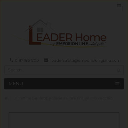
0187 185 1700
leadersalotti@emporiolunigiana.com
MENU
Bullettine per tappezzeria a Fiore finitura oro vecchio