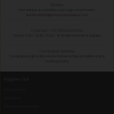
Scrivici
Non esitare a contattarci per ogni chiarimento
leadersalotti@emporiolunigiana.com
Chiamaci +39 350/0420343
Orario- 9:30 - 12:30 / 15:30 - 19:30 dal Martedì al Sabato
Consegna assistita
Consegnare gli ordini nel più breve tempo possibile è una
nostra priorità.
Pagine Utili
Privacy Policy
Spedizioni
Condizioni di vendita