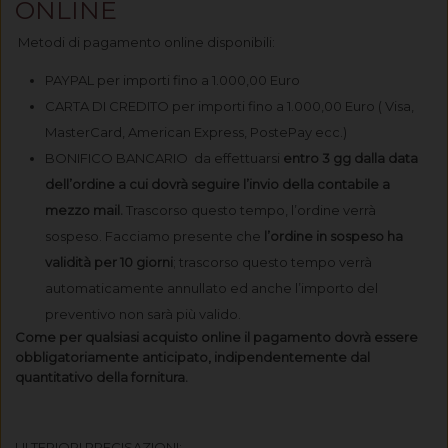
ONLINE
.
Metodi di pagamento online disponibili:
PAYPAL per importi fino a 1.000,00 Euro
CARTA DI CREDITO per importi fino a 1.000,00 Euro ( Visa,
MasterCard, American Express, PostePay ecc.)
BONIFICO BANCARIO da effettuarsi
entro 3 gg dalla data
dell’ordine a cui dovrà seguire l’invio della contabile a
mezzo mail.
Trascorso questo tempo, l’ordine verrà
sospeso. Facciamo presente che
l’ordine in sospeso ha
validità per 10 giorni
; trascorso questo tempo verrà
automaticamente annullato ed anche l’importo del
preventivo non sarà più valido.
Come per qualsiasi acquisto online il pagamento dovrà essere
obbligatoriamente anticipato, indipendentemente dal
quantitativo della fornitura.
ULTERIORI PRECISAZIONI: