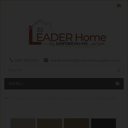
0187 185 1700
leadersalotti@emporiolunigiana.com
MENU
Campioni di Sunbrella melange sul sito di Leader salotti