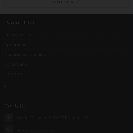
nostra priorità.
Pagine Utili
Privacy Policy
Spedizioni
Condizioni di vendita
Dove Siamo
Chi siamo
Contatti
Via del Ghiaione 3, 54023 Filattiera MS
Tel.+39 350/0420343